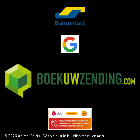
© 2026 Animal Paleis | Dé specialist in huisdiervoedsel! en meer....