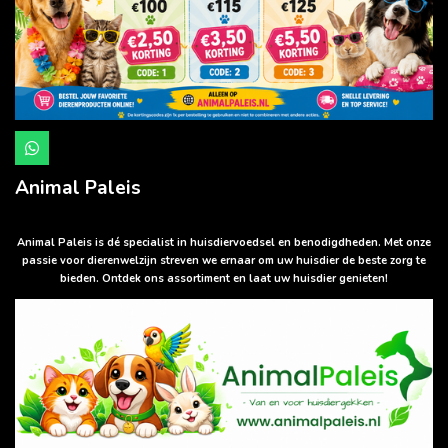
W
h
a
Animal Paleis
t
s
A
p
Animal Paleis is dé specialist in huisdiervoedsel en benodigdheden. Met onze
p
passie voor dierenwelzijn streven we ernaar om uw huisdier de beste zorg te
bieden. Ontdek ons assortiment en laat uw huisdier genieten!