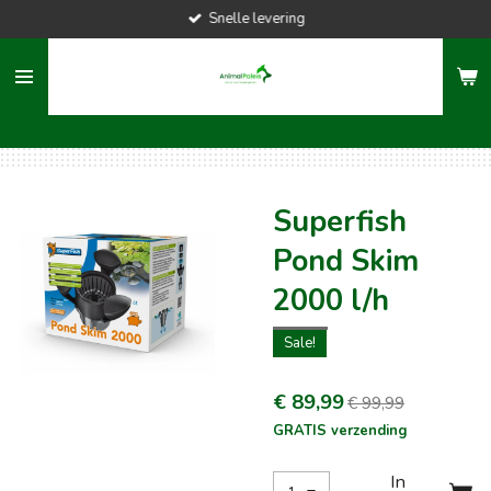
Snelle levering
Ga
direct
naar
de
hoofdinhoud
Superfish
Pond Skim
2000 l/h
Sale!
€ 89,99
€ 99,99
GRATIS verzending
In