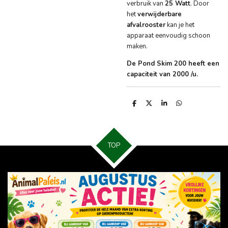
verbruik van
25 Watt
. Door
het
verwijderbare
afvalrooster
kan je het
apparaat eenvoudig schoon
maken.
De Pond Skim 200 heeft een
capaciteit van 2000 /u.
D
D
S
D
e
e
h
e
l
e
a
l
e
l
r
e
n
e
n
TOP