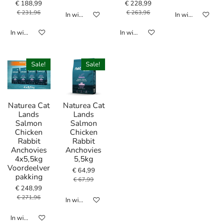
€ 188,99
€ 228,99
€ 231,96
€ 263,96
In winkelwagen
In winkelwagen
In winkelwagen
In winkelwagen
Sale!
Sale!
Naturea Cat
Naturea Cat
Lands
Lands
Salmon
Salmon
Chicken
Chicken
Rabbit
Rabbit
Anchovies
Anchovies
4x5,5kg
5,5kg
Voordeelver
€ 64,99
pakking
€ 67,99
€ 248,99
€ 271,96
In winkelwagen
In winkelwagen