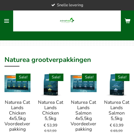
Snelle levering
Ga
direct
naar
de
hoofdinhoud
Naturea grootverpakkingen
Sale!
Sale!
Sale!
Sale!
Naturea Cat
Naturea Cat
Naturea Cat
Naturea Cat
Lands
Lands
Lands
Lands
Chicken
Chicken
Salmon
Salmon
4x5,5kg
5,5kg
4x5,5kg
5,5kg
Voordeelver
Voordeelver
€ 53,99
€ 63,99
pakking
pakking
€ 57,99
€ 65,99