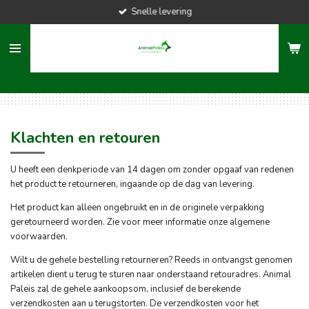
Snelle levering
Ga
direct
naar
de
hoofdinhoud
Klachten en retouren
U heeft een denkperiode van 14 dagen om zonder opgaaf van redenen
het product te retourneren, ingaande op de dag van levering.
Het product kan alleen ongebruikt en in de originele verpakking
geretourneerd worden. Zie voor meer informatie onze algemene
voorwaarden.
Wilt u de gehele bestelling retourneren? Reeds in ontvangst genomen
artikelen dient u terug te sturen naar onderstaand retouradres. Animal
Paleis zal de gehele aankoopsom, inclusief de berekende
verzendkosten aan u terugstorten. De verzendkosten voor het