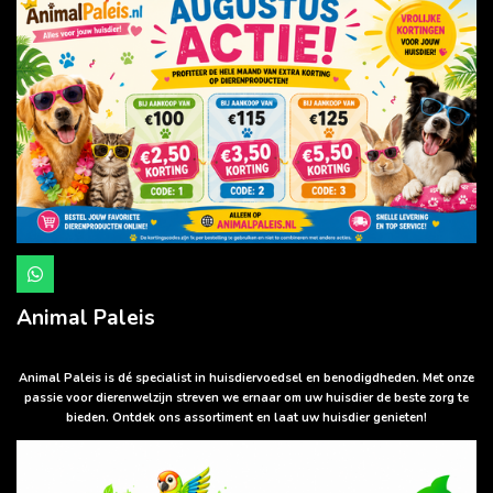
W
h
a
Animal Paleis
t
s
A
p
Animal Paleis is dé specialist in huisdiervoedsel en benodigdheden. Met onze
p
passie voor dierenwelzijn streven we ernaar om uw huisdier de beste zorg te
bieden. Ontdek ons assortiment en laat uw huisdier genieten!