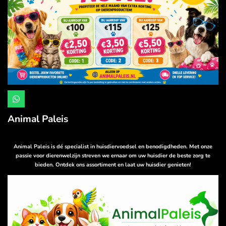
W
h
a
Animal Paleis
t
s
A
p
Animal Paleis is dé specialist in huisdiervoedsel en benodigdheden. Met onze
p
passie voor dierenwelzijn streven we ernaar om uw huisdier de beste zorg te
bieden. Ontdek ons assortiment en laat uw huisdier genieten!