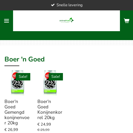
Snelle levering
Ga
direct
naar
de
hoofdinhoud
Boer 'n Goed
Sale!
Sale!
Boer'n
Boer'n
Goed
Goed
Gemengd
Konijnenkor
konijnenvoe
rel 20kg
r 20kg
€ 24,99
€ 26,99
€ 25,99