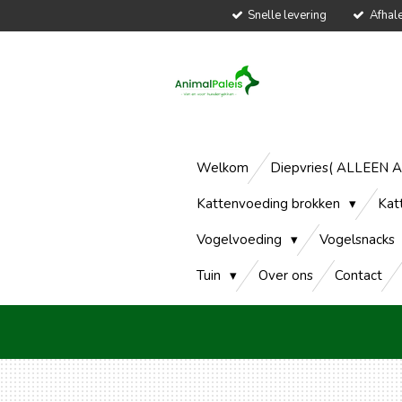
Snelle levering
Afhal
Ga
direct
naar
de
hoofdinhoud
Welkom
Diepvries( ALLEEN 
Kattenvoeding brokken
Kat
Vogelvoeding
Vogelsnacks
Tuin
Over ons
Contact