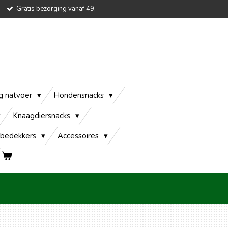
Gratis bezorging vanaf 49,-
g natvoer
Hondensnacks
Knaagdiersnacks
bedekkers
Accessoires