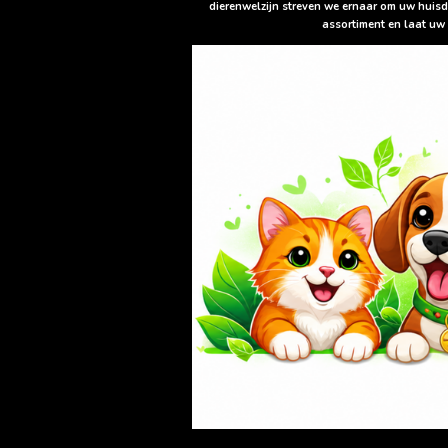
dierenwelzijn streven we ernaar om uw huisd
assortiment en laat uw 