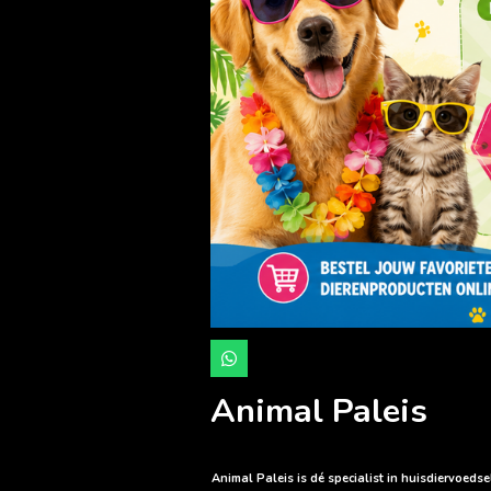
W
h
a
Animal Paleis
t
s
A
p
p
Animal Paleis is dé specialist in huisdiervoed