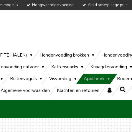
en mogelijk
Hoogwaardige voeding
Altijd scherp, lage prijs
AF TE HALEN)
Hondenvoeding brokken
Hondenvoedin
tenvoeding natvoer
Kattensnacks
Knaagdiervoeding
Buitenvogels
Visvoeding
Apotheek
Bodem
Algemene voorwaarden
Klachten en retouren