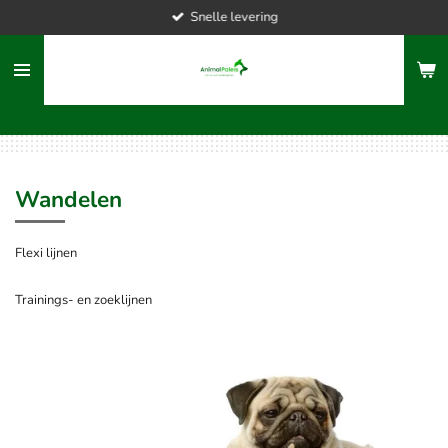
Snelle levering
Ga
direct
naar
de
hoofdinhoud
Wandelen
Flexi lijnen
Trainings- en zoeklijnen