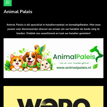
W
h
a
Animal Paleis
t
s
A
p
Animal Paleis is dé specialist in huisdiervoedsel en benodigdheden. Met onze
p
passie voor dierenwelzijn streven we ernaar om uw huisdier de beste zorg te
bieden. Ontdek ons assortiment en laat uw huisdier genieten!