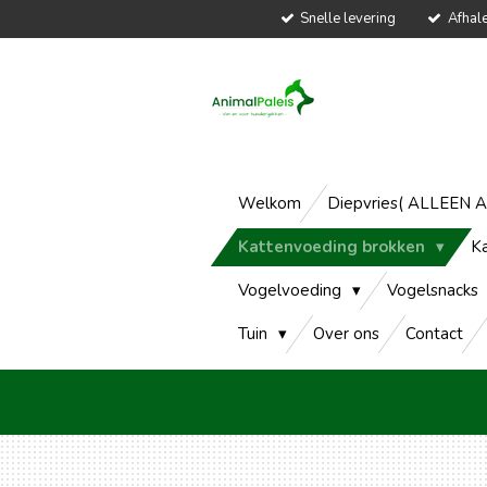
Snelle levering
Afhal
Ga
direct
naar
de
hoofdinhoud
Welkom
Diepvries( ALLEEN 
Kattenvoeding brokken
K
Vogelvoeding
Vogelsnacks
Tuin
Over ons
Contact