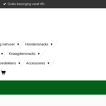
Gratis bezorging vanaf 49,-
g natvoer
Hondensnacks
Knaagdiersnacks
edekkers
Accessoires