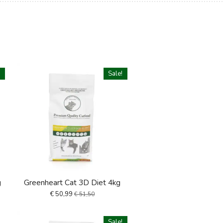
!
Sale!
g
Greenheart Cat 3D Diet 4kg
€ 50,99
€ 51,50
Sale!