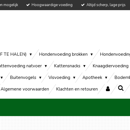
en mogelijk
Hoogwaardige voeding
Altijd scherp, lage prijs
AF TE HALEN)
Hondenvoeding brokken
Hondenvoedin
attenvoeding natvoer
Kattensnacks
Knaagdiervoeding
Buitenvogels
Visvoeding
Apotheek
Bodemb
Algemene voorwaarden
Klachten en retouren