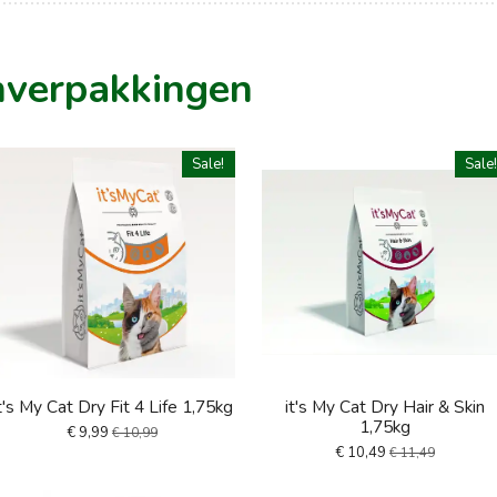
inverpakkingen
Sale!
Sale
t's My Cat Dry Fit 4 Life 1,75kg
it's My Cat Dry Hair & Skin
1,75kg
€ 9,99
€ 10,99
€ 10,49
€ 11,49