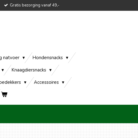
Gratis bezorging vanaf 49,-
g natvoer
Hondensnacks
Knaagdiersnacks
edekkers
Accessoires