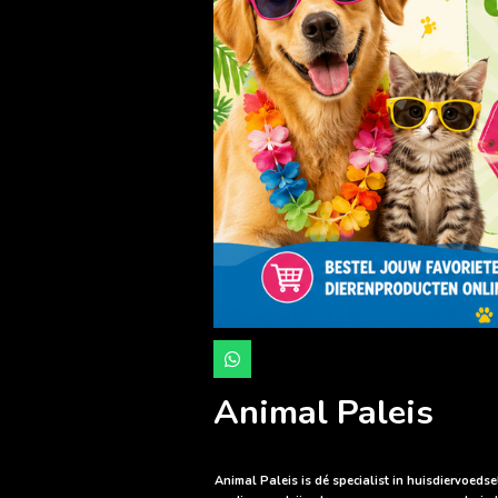
W
h
a
Animal Paleis
t
s
A
p
p
Animal Paleis is dé specialist in huisdiervoed