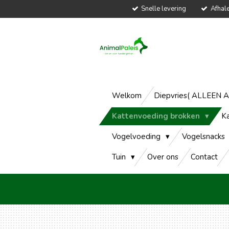
Snelle levering
Afhal
Ga
direct
naar
de
hoofdinhoud
Welkom
Diepvries( ALLEEN 
Kattenvoeding brokken
K
Vogelvoeding
Vogelsnacks
Tuin
Over ons
Contact