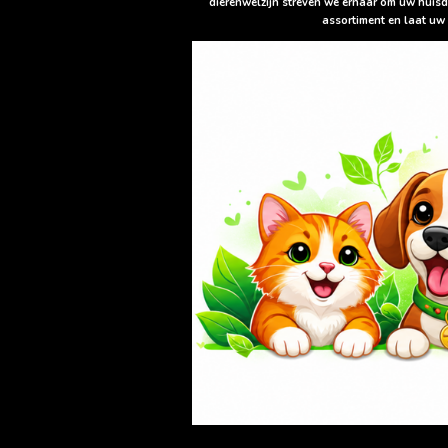
dierenwelzijn streven we ernaar om uw huisd
assortiment en laat uw 