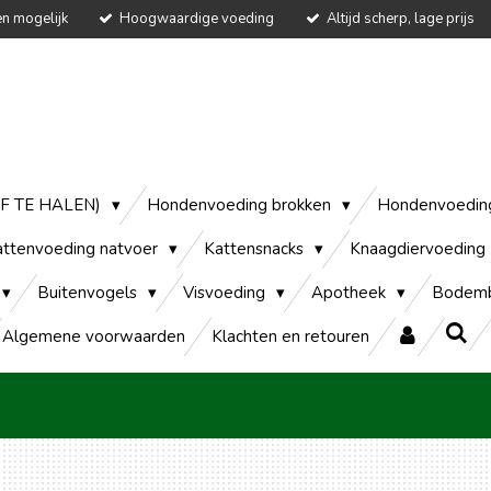
en mogelijk
Hoogwaardige voeding
Altijd scherp, lage prijs
AF TE HALEN)
Hondenvoeding brokken
Hondenvoedin
attenvoeding natvoer
Kattensnacks
Knaagdiervoeding
Buitenvogels
Visvoeding
Apotheek
Bodemb
Algemene voorwaarden
Klachten en retouren