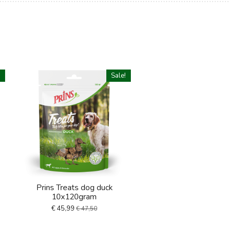
!
Sale!
Prins Treats dog duck
10x120gram
€ 45,99
€ 47,50