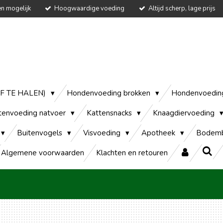
en mogelijk
Hoogwaardige voeding
Altijd scherp, lage prijs
AF TE HALEN)
Hondenvoeding brokken
Hondenvoedin
tenvoeding natvoer
Kattensnacks
Knaagdiervoeding
Buitenvogels
Visvoeding
Apotheek
Bodemb
Algemene voorwaarden
Klachten en retouren