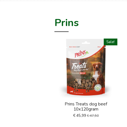
Prins
Sale!
Prins Treats dog beef
10x120gram
€ 45,99
€ 47,50