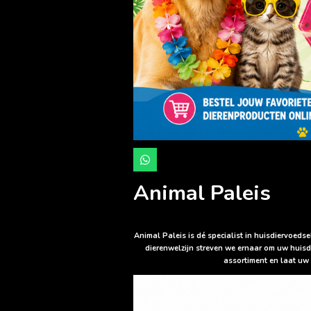
W
h
a
Animal Paleis
t
s
A
p
p
Animal Paleis is dé specialist in huisdiervoed
dierenwelzijn streven we ernaar om uw huisd
assortiment en laat uw 