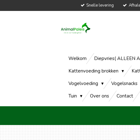
Snelle levering
Afhal
Ga
direct
naar
de
hoofdinhoud
Welkom
Diepvries( ALLEEN 
Kattenvoeding brokken
Kat
Vogelvoeding
Vogelsnacks
Tuin
Over ons
Contact