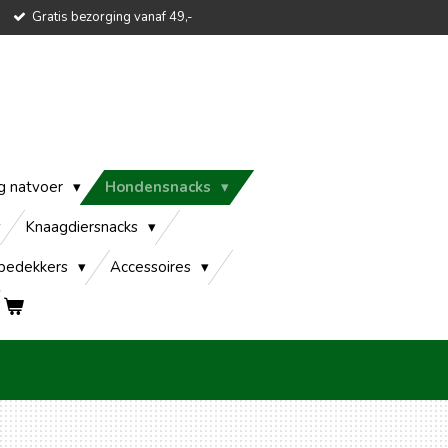
Gratis bezorging vanaf 49,-
g natvoer
Hondensnacks
Knaagdiersnacks
edekkers
Accessoires