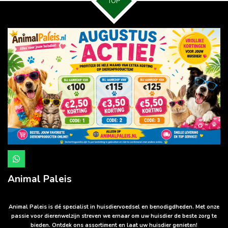
TOP
W
h
a
Animal Paleis
t
s
A
p
Animal Paleis is dé specialist in huisdiervoedsel en benodigdheden. Met onze
p
passie voor dierenwelzijn streven we ernaar om uw huisdier de beste zorg te
bieden. Ontdek ons assortiment en laat uw huisdier genieten!