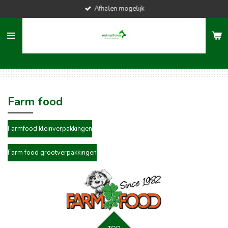
Afhalen mogelijk
Ga
direct
naar
de
hoofdinhoud
Farm food
Farmfood kleinverpakkingen
Farm food grootverpakkingen