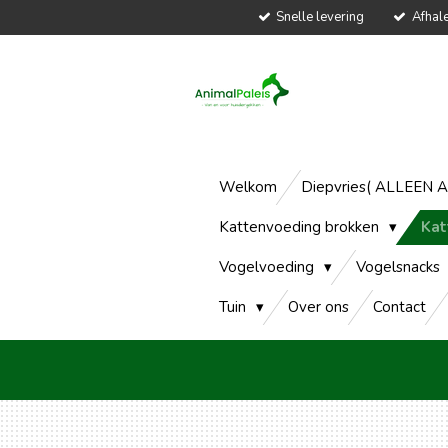
Snelle levering
Afhal
Ga
direct
naar
de
hoofdinhoud
Welkom
Diepvries( ALLEEN 
Kattenvoeding brokken
Kat
Vogelvoeding
Vogelsnacks
Tuin
Over ons
Contact