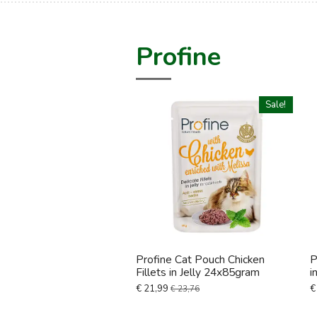
Profine
Sale!
Profine Cat Pouch Chicken
P
Fillets in Jelly 24x85gram
i
€ 21,99
€
€ 23,76