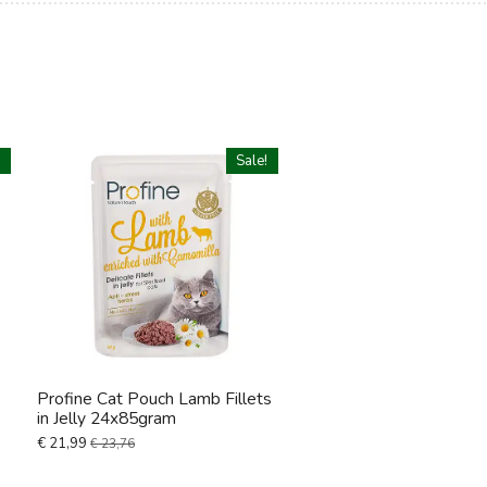
!
Sale!
Profine Cat Pouch Lamb Fillets
in Jelly 24x85gram
€ 21,99
€ 23,76