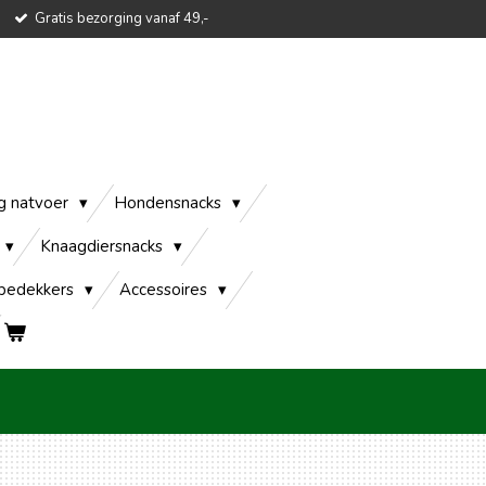
Gratis bezorging vanaf 49,-
g natvoer
Hondensnacks
Knaagdiersnacks
edekkers
Accessoires