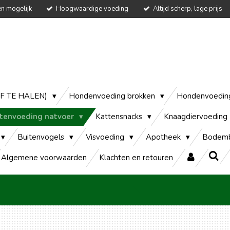
en mogelijk
Hoogwaardige voeding
Altijd scherp, lage prijs
AF TE HALEN)
Hondenvoeding brokken
Hondenvoedin
tenvoeding natvoer
Kattensnacks
Knaagdiervoeding
Buitenvogels
Visvoeding
Apotheek
Bodemb
Algemene voorwaarden
Klachten en retouren