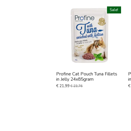
Sale!
Profine Cat Pouch Tuna Fillets
P
in Jelly 24x85gram
i
€ 21,99
€
€ 23,76