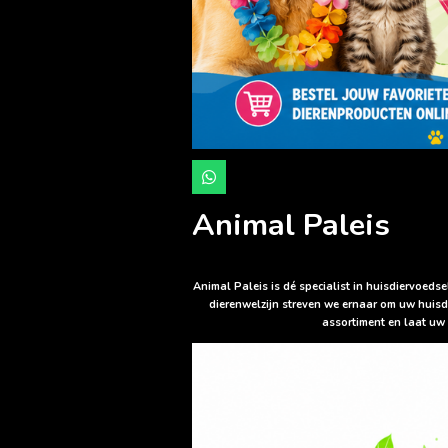
W
h
a
Animal Paleis
t
s
A
p
p
Animal Paleis is dé specialist in huisdiervoed
dierenwelzijn streven we ernaar om uw huisd
assortiment en laat uw 