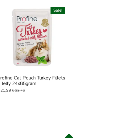
Sale!
rofine Cat Pouch Turkey Fillets
n Jelly 24x85gram
 21,99
€ 23,76