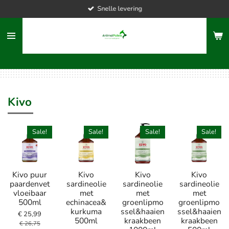
Snelle levering
Ga
direct
naar
de
hoofdinhoud
Kivo
Sale!
Sale!
Sale!
Sale!
Kivo puur
Kivo
Kivo
Kivo
paardenvet
sardineolie
sardineolie
sardineolie
vloeibaar
met
met
met
500ml
echinacea&
groenlipmo
groenlipmo
kurkuma
ssel&haaien
ssel&haaien
€ 25,99
500ml
kraakbeen
kraakbeen
€ 26,75