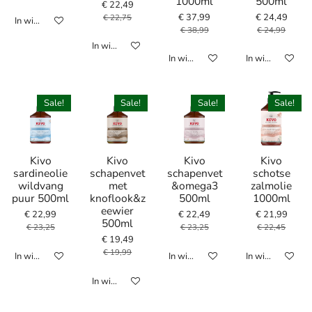
1000ml
500ml
€ 22,49
€ 37,99
€ 24,49
€ 22,75
In winkelwagen
€ 38,99
€ 24,99
In winkelwagen
In winkelwagen
In winkelwagen
Sale!
Sale!
Sale!
Sale!
Kivo
Kivo
Kivo
Kivo
sardineolie
schapenvet
schapenvet
schotse
wildvang
met
&omega3
zalmolie
puur 500ml
knoflook&z
500ml
1000ml
eewier
€ 22,99
€ 22,49
€ 21,99
500ml
€ 23,25
€ 23,25
€ 22,45
€ 19,49
€ 19,99
In winkelwagen
In winkelwagen
In winkelwagen
In winkelwagen