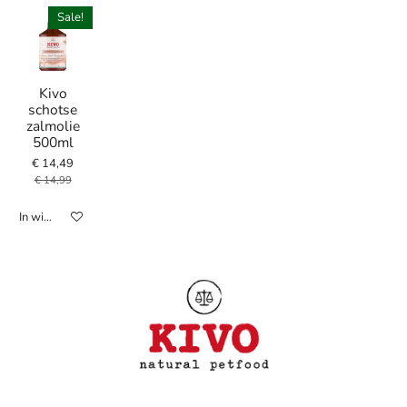
Sale!
Kivo
schotse
zalmolie
500ml
€ 14,49
€ 14,99
In winkelwagen