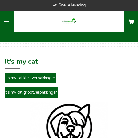
Snelle levering
Ga
direct
naar
de
hoofdinhoud
It's my cat
It's my cat kleinverpakkingen
It's my cat grootverpakkingen