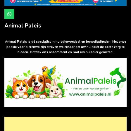
W
h
a
Animal Paleis
t
s
A
p
Animal Paleis is dé specialist in huisdiervoedsel en benodigdheden. Met onze
p
passie voor dierenwelzijn streven we ernaar om uw huisdier de beste zorg te
bieden. Ontdek ons assortiment en laat uw huisdier genieten!