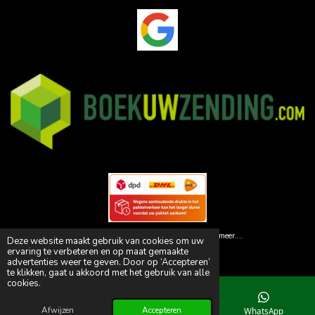
© 2026 Animal Paleis | Dé specialist in huisdiervoedsel! en meer....
Deze website maakt gebruik van cookies om uw
Powered by
JouwWeb
ervaring te verbeteren en op maat gemaakte
advertenties weer te geven. Door op ‘Accepteren’
te klikken, gaat u akkoord met het gebruik van alle
cookies.
Afwijzen
Accepteren
E-mailadres
Telefoonnummer
WhatsApp