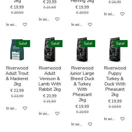
2kg
Herring 2kg
€ 20,99
€ 24,99
€ 19,99
€ 19,99
€ 21,59
€ 20,59
€ 20,59
In winkelwagen
In winkelwagen
In winkelwagen
In winkelwagen
Sale!
Sale!
Sale!
Sale!
Riverwood
Riverwood
Riverwood
Riverwood
Adult Trout
Adult
Junior Large
Puppy
& Mackerel
Venison &
Breed Duck
Turkey &
2kg
Lamb With
& Turkey
Duck With
Rabbit 2kg
With
Pheasant
€ 22,99
Pheasant
2kg
€ 20,99
€ 23,99
2kg
€ 19,99
€ 21,59
€ 19,99
€ 20,59
In winkelwagen
€ 20,59
In winkelwagen
In winkelwagen
In winkelwagen