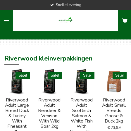
Snelle levering
Ga
direct
naar
de
hoofdinhoud
Riverwood kleinverpakkingen
Sale!
Sale!
Sale!
Sale!
Riverwood
Riverwood
Riverwood
Riverwood
Adult Large
Adult
Adult
Adult Small
Breed Duck
Reindeer &
Scottisch
Breeds
& Turkey
Venison
Salmon &
Goose &
With
With Wild
White Fish
Duck 2kg
Pheasant
Boar 2kg
With
€ 23,99