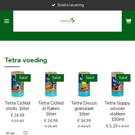
Snelle levering
Ga
direct
naar
de
hoofdinhoud
Tetra voeding
Sale!
Sale!
Sale!
Sale!
Tetra Cichlid
Tetra Cichlid
Tetra Discus
Tetra Guppy
sticks 1liter
xl flakes
granulaat
visvoer
1liter
1liter
vlokken
€ 24,99
100ml
€ 24,99
€ 34,99
€ 31,49
€ 5,29
€ 31,49
€ 42,19
€ 5,59
In winkelwagen