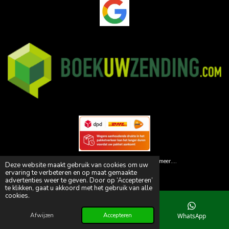
© 2026 Animal Paleis | Dé specialist in huisdiervoedsel! en meer....
Deze website maakt gebruik van cookies om uw
Powered by
JouwWeb
ervaring te verbeteren en op maat gemaakte
advertenties weer te geven. Door op ‘Accepteren’
te klikken, gaat u akkoord met het gebruik van alle
cookies.
Afwijzen
Accepteren
E-mailadres
Telefoonnummer
WhatsApp