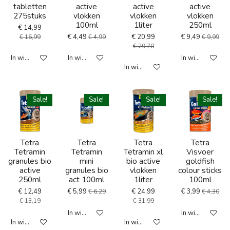
tabletten
active
active
active
275stuks
vlokken
vlokken
vlokken
100ml
1liter
250ml
€ 14,99
€ 4,49
€ 20,99
€ 9,49
€ 16,99
€ 4,99
€ 9,99
€ 29,70
In winkelwagen
In winkelwagen
In winkelwagen
In winkelwagen
Sale!
Sale!
Sale!
Sale!
Tetra
Tetra
Tetra
Tetra
Tetramin
Tetramin
Tetramin xl
Visvoer
granules bio
mini
bio active
goldfish
active
granules bio
vlokken
colour sticks
250ml
act 100ml
1liter
100ml
€ 12,49
€ 5,99
€ 24,99
€ 3,99
€ 6,29
€ 4,30
€ 13,19
€ 31,99
In winkelwagen
In winkelwagen
In winkelwagen
In winkelwagen