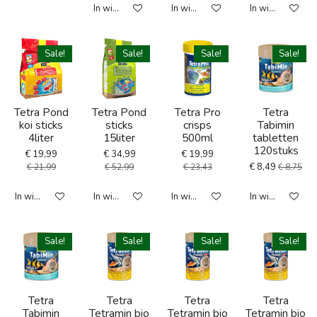
In winkelwagen
In winkelwagen
In winkelwagen
Sale!
Sale!
Sale!
Sale!
Tetra Pond
Tetra Pond
Tetra Pro
Tetra
koi sticks
sticks
crisps
Tabimin
4liter
15liter
500ml
tabletten
120stuks
€ 19,99
€ 34,99
€ 19,99
€ 8,49
€ 21,99
€ 52,99
€ 23,43
€ 8,75
In winkelwagen
In winkelwagen
In winkelwagen
In winkelwagen
Sale!
Sale!
Sale!
Sale!
Tetra
Tetra
Tetra
Tetra
Tabimin
Tetramin bio
Tetramin bio
Tetramin bio