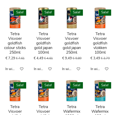
Sale!
Sale!
Sale!
Sale!
Tetra
Tetra
Tetra
Tetra
Visvoer
Visvoer
Visvoer
Visvoer
goldfish
goldfish
goldfish
goldfish
colour sticks
gold japan
gold japan
vlokken
250ml
100ml
250ml
100ml
€ 7,29
€ 4,49
€ 9,49
€ 3,49
€ 7,61
€ 4,61
€ 9,89
€ 3,79
In winkelwagen
In winkelwagen
In winkelwagen
In winkelwagen
Sale!
Sale!
Sale!
Sale!
Tetra
Tetra
Tetra
Tetra
Visvoer
Visvoer
Wafermix
Wafermix