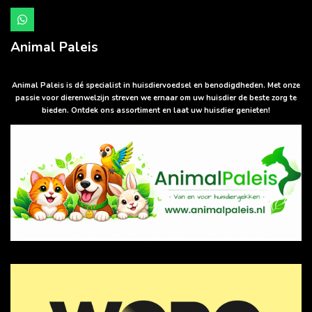
W
h
a
Animal Paleis
t
s
A
p
Animal Paleis is dé specialist in huisdiervoedsel en benodigdheden. Met onze
p
passie voor dierenwelzijn streven we ernaar om uw huisdier de beste zorg te
bieden. Ontdek ons assortiment en laat uw huisdier genieten!