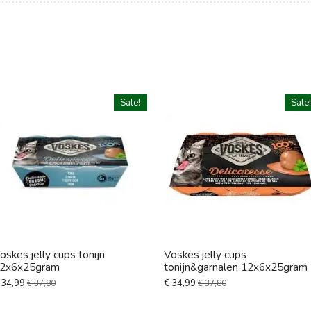
Sale!
Sale
oskes jelly cups tonijn
Voskes jelly cups
2x6x25gram
tonijn&garnalen 12x6x25gram
 34,99
€ 34,99
€ 37,80
€ 37,80