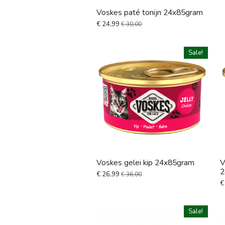
Voskes paté tonijn 24x85gram
€ 24,99
€ 30,00
Sale!
Voskes gelei kip 24x85gram
V
2
€ 26,99
€ 36,00
€
Sale!