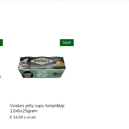
!
Sale!
Voskes jelly cups tonijn&kip
12x6x25gram
€ 34,99
€ 37,80