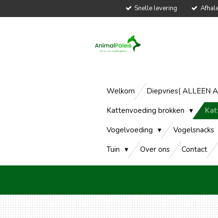
Snelle levering
Afhal
Ga
direct
naar
de
hoofdinhoud
Welkom
Diepvries( ALLEEN 
Kattenvoeding brokken
Kat
Vogelvoeding
Vogelsnacks
Tuin
Over ons
Contact