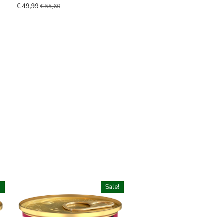
€ 49,99
€ 55,60
!
Sale!