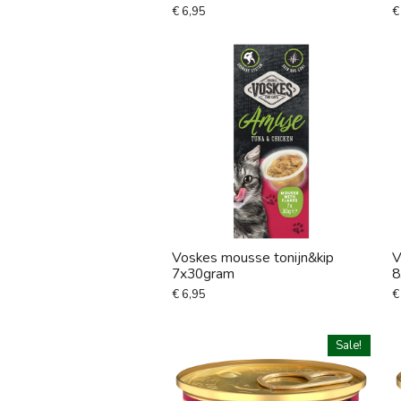
€ 6,95
€
Voskes mousse tonijn&kip
V
7x30gram
8
€ 6,95
€
Sale!