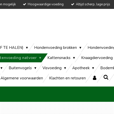
en mogelijk
Hoogwaardige voeding
Altijd scherp, lage prijs
AF TE HALEN)
Hondenvoeding brokken
Hondenvoedin
tenvoeding natvoer
Kattensnacks
Knaagdiervoeding
Buitenvogels
Visvoeding
Apotheek
Bodemb
Algemene voorwaarden
Klachten en retouren