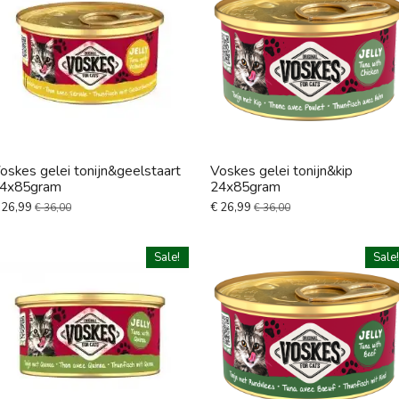
oskes gelei tonijn&geelstaart
Voskes gelei tonijn&kip
4x85gram
24x85gram
 26,99
€ 26,99
€ 36,00
€ 36,00
Sale!
Sale