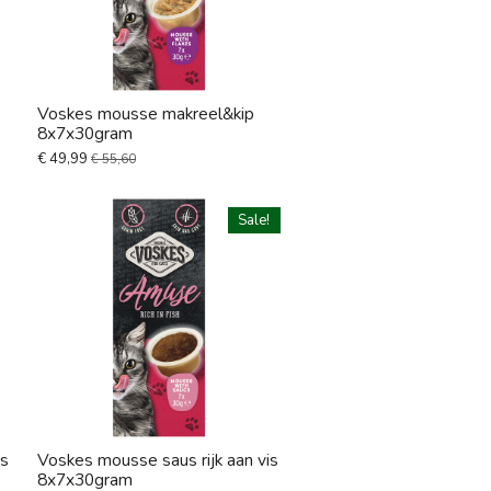
Voskes mousse makreel&kip
8x7x30gram
€ 49,99
€ 55,60
Sale!
is
Voskes mousse saus rijk aan vis
8x7x30gram