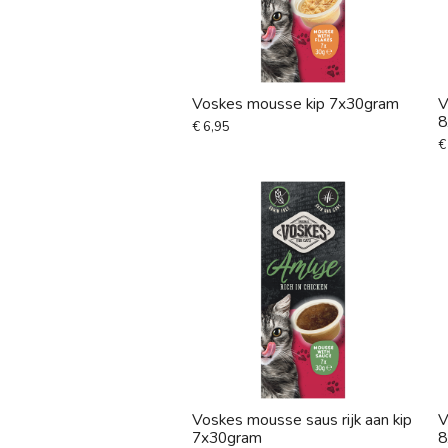
Voskes mousse kip 7x30gram
V
8
€ 6,95
€
Voskes mousse saus rijk aan kip
V
7x30gram
8