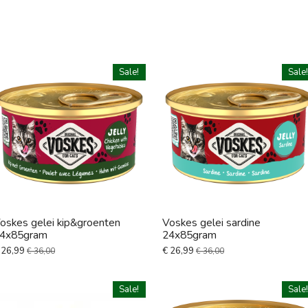
Sale!
Sale
oskes gelei kip&groenten
Voskes gelei sardine
4x85gram
24x85gram
 26,99
€ 26,99
€ 36,00
€ 36,00
Sale!
Sale