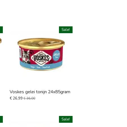
!
Sale!
Voskes gelei tonijn 24x85gram
€ 26,99
€ 36,00
!
Sale!