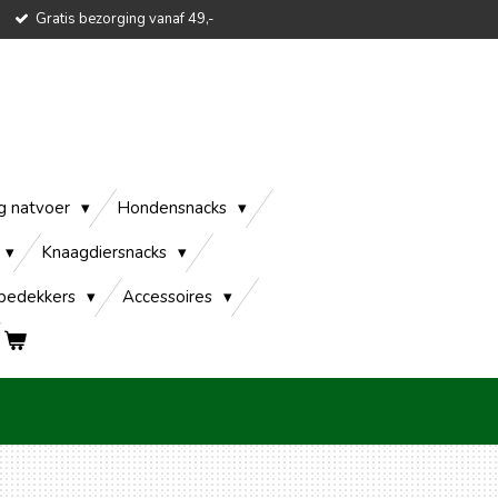
Gratis bezorging vanaf 49,-
g natvoer
Hondensnacks
Knaagdiersnacks
edekkers
Accessoires