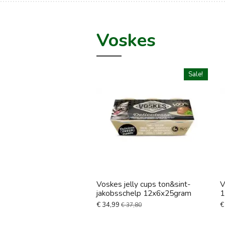
Voskes
Sale!
Voskes jelly cups ton&sint-
V
jakobsschelp 12x6x25gram
1
€ 34,99
€
€ 37,80