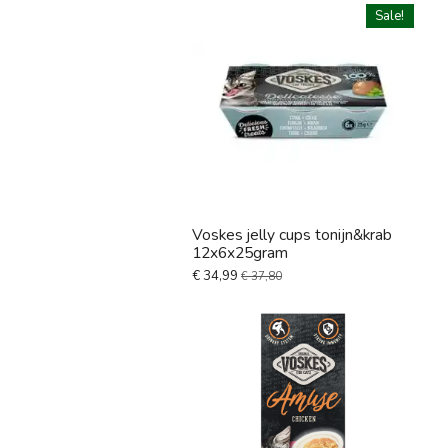
Sale!
Voskes jelly cups tonijn&krab
12x6x25gram
€ 34,99
€ 37,80