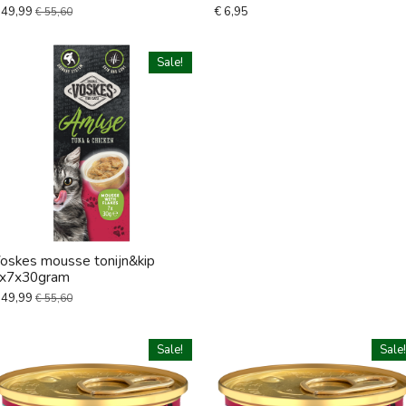
 49,99
€ 6,95
€ 55,60
Sale!
oskes mousse tonijn&kip
x7x30gram
 49,99
€ 55,60
Sale!
Sale