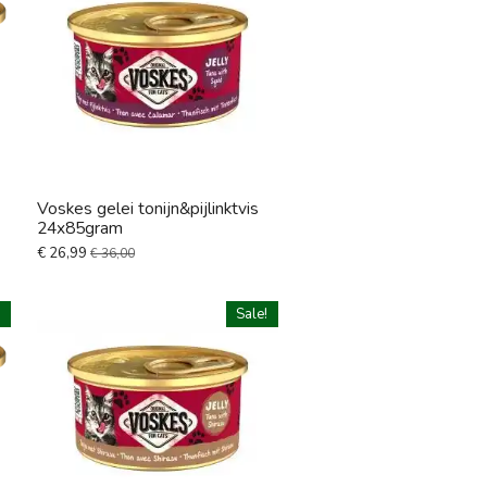
Voskes gelei tonijn&pijlinktvis
24x85gram
€ 26,99
€ 36,00
!
Sale!