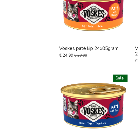
Voskes paté kip 24x85gram
V
2
€ 24,99
€ 30,00
€
Sale!