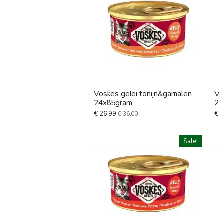
Voskes gelei tonijn&garnalen
V
24x85gram
2
€ 26,99
€
€ 36,00
Sale!