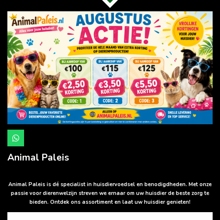
W
h
a
Animal Paleis
t
s
A
p
Animal Paleis is dé specialist in huisdiervoedsel en benodigdheden. Met onze
p
passie voor dierenwelzijn streven we ernaar om uw huisdier de beste zorg te
bieden. Ontdek ons assortiment en laat uw huisdier genieten!