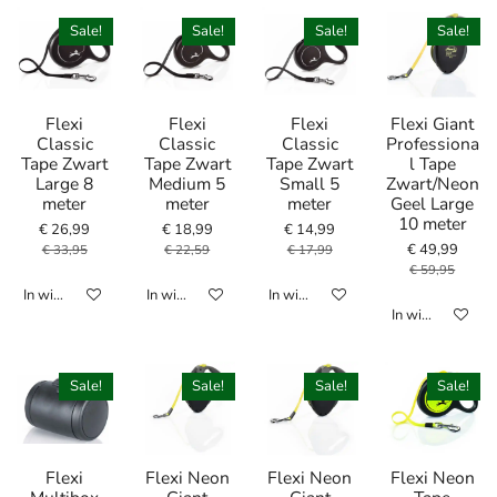
Sale!
Sale!
Sale!
Sale!
Flexi
Flexi
Flexi
Flexi Giant
Classic
Classic
Classic
Professiona
Tape Zwart
Tape Zwart
Tape Zwart
l Tape
Large 8
Medium 5
Small 5
Zwart/Neon
meter
meter
meter
Geel Large
10 meter
€ 26,99
€ 18,99
€ 14,99
€ 49,99
€ 33,95
€ 22,59
€ 17,99
€ 59,95
In winkelwagen
In winkelwagen
In winkelwagen
In winkelwagen
Sale!
Sale!
Sale!
Sale!
Flexi
Flexi Neon
Flexi Neon
Flexi Neon