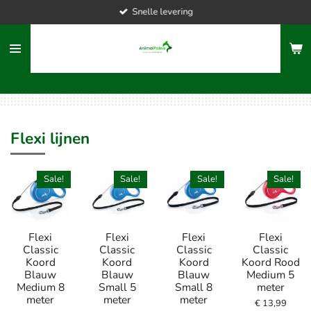
Snelle levering
Ga
direct
naar
de
hoofdinhoud
Flexi lijnen
Sale!
Sale!
Sale!
Sale!
Flexi
Flexi
Flexi
Flexi
Classic
Classic
Classic
Classic
Koord
Koord
Koord
Koord Rood
Blauw
Blauw
Blauw
Medium 5
Medium 8
Small 5
Small 8
meter
meter
meter
meter
€ 13,99