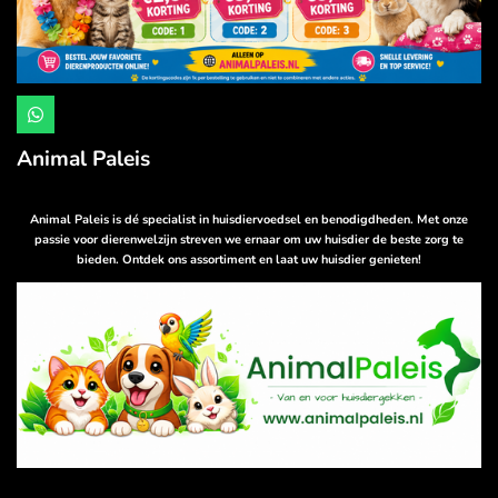
W
h
a
Animal Paleis
t
s
A
p
Animal Paleis is dé specialist in huisdiervoedsel en benodigdheden. Met onze
p
passie voor dierenwelzijn streven we ernaar om uw huisdier de beste zorg te
bieden. Ontdek ons assortiment en laat uw huisdier genieten!