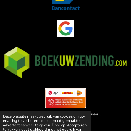
© 2026 Animal Paleis | Dé specialist in huisdiervoedsel! en meer....
Deze website maakt gebruik van cookies om uw
Powered by
JouwWeb
ervaring te verbeteren en op maat gemaakte
advertenties weer te geven. Door op ‘Accepteren’
te klikken, gaat u akkoord met het gebruik van