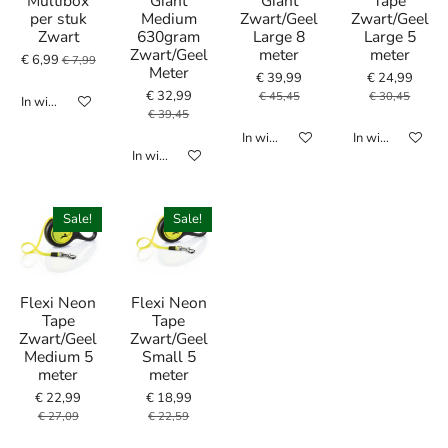
Multibox
Giant
Giant
Tape
per stuk
Medium
Zwart/Geel
Zwart/Geel
Zwart
630gram
Large 8
Large 5
Zwart/Geel
meter
meter
€ 6,99
€ 7,99
Meter
€ 39,99
€ 24,99
€ 32,99
€ 45,45
€ 30,45
In winkelwagen
€ 39,45
In winkelwagen
In winkelwagen
In winkelwagen
Sale!
Sale!
Flexi Neon
Flexi Neon
Tape
Tape
Zwart/Geel
Zwart/Geel
Medium 5
Small 5
meter
meter
€ 22,99
€ 18,99
€ 27,09
€ 22,59