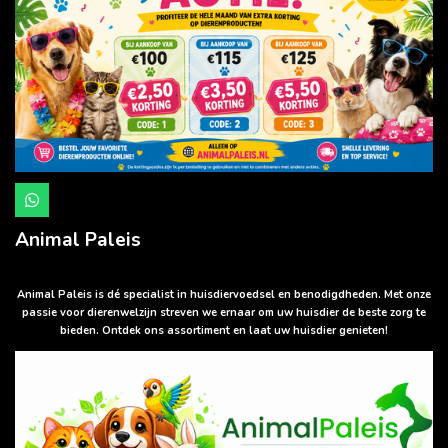
W
h
a
Animal Paleis
t
s
A
p
Animal Paleis is dé specialist in huisdiervoedsel en benodigdheden. Met onze
p
passie voor dierenwelzijn streven we ernaar om uw huisdier de beste zorg te
bieden. Ontdek ons assortiment en laat uw huisdier genieten!