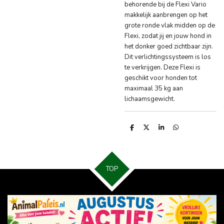
behorende bij de Flexi Vario
makkelijk aanbrengen op het
grote ronde vlak midden op de
Flexi, zodat jij en jouw hond in
het donker goed zichtbaar zijn.
Dit verlichtingssysteem is los
te verkrijgen. Deze Flexi is
geschikt voor honden tot
maximaal 35 kg aan
lichaamsgewicht.
D
D
S
D
e
e
h
e
l
e
a
l
e
l
r
e
n
e
n
TOP