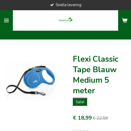
Snelle levering
Ga
direct
naar
de
hoofdinhoud
Flexi Classic
Tape Blauw
Medium 5
meter
Sale!
€ 18,99
€ 22,59