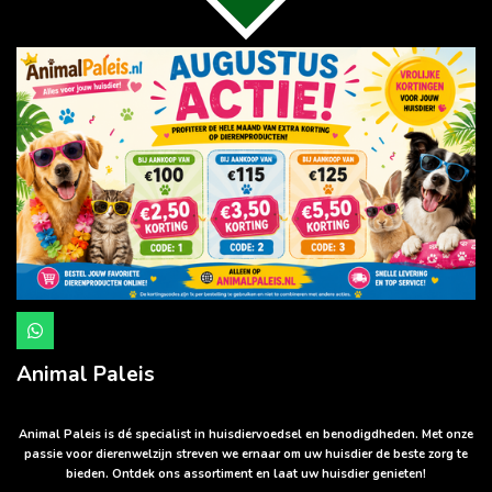
W
h
a
Animal Paleis
t
s
A
p
Animal Paleis is dé specialist in huisdiervoedsel en benodigdheden. Met onze
p
passie voor dierenwelzijn streven we ernaar om uw huisdier de beste zorg te
bieden. Ontdek ons assortiment en laat uw huisdier genieten!