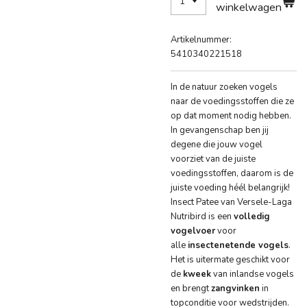
winkelwagen
Artikelnummer:
5410340221518
In de natuur zoeken vogels
naar de voedingsstoffen die ze
op dat moment nodig hebben.
In gevangenschap ben jij
degene die jouw vogel
voorziet van de juiste
voedingsstoffen, daarom is de
juiste voeding héél belangrijk!
Insect Patee van Versele-Laga
Nutribird is een
volledig
vogelvoer
voor
alle
insectenetende vogels
.
Het is uitermate geschikt voor
de
kweek
van inlandse vogels
en brengt
zangvinken
in
topconditie voor wedstrijden.