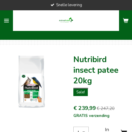
Snelle levering
Ga
direct
naar
de
hoofdinhoud
Nutribird
insect patee
20kg
Sale!
€ 239,99
€ 247,20
GRATIS verzending
In