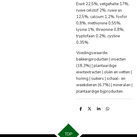
Eiwit 22,5%, vetgehalte 17%,
ruwe celstof 2%, ruwe as
12,5%, calcium 1,2%, fosfor
0,8%, methionine 0,55%,
lysine 1%, threonine 0,8%,
tryptofaan 0,2%, cystine
0,35%.
Voedingswaarde;
bakkerijproducten | insecten
(18,3%) | plantaardige
eiwitextracten | oliën en vetten |
honing | suikers | schaal- en
weekdieren (6,7%) | mineralen |
plantaardige bijproducten.
D
D
S
D
e
e
h
e
l
e
a
l
e
l
r
e
n
e
n
TOP