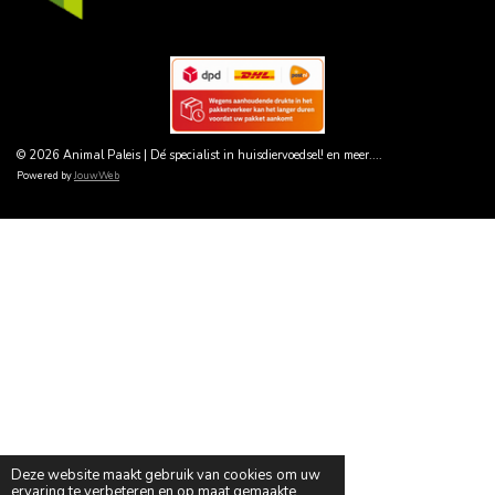
© 2026 Animal Paleis | Dé specialist in huisdiervoedsel! en meer....
Powered by
JouwWeb
Deze website maakt gebruik van cookies om uw
ervaring te verbeteren en op maat gemaakte