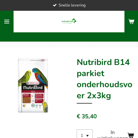
Snelle levering
Ga
direct
naar
de
hoofdinhoud
Nutribird B14
parkiet
onderhoudsvo
er 2x3kg
€ 35,40
In