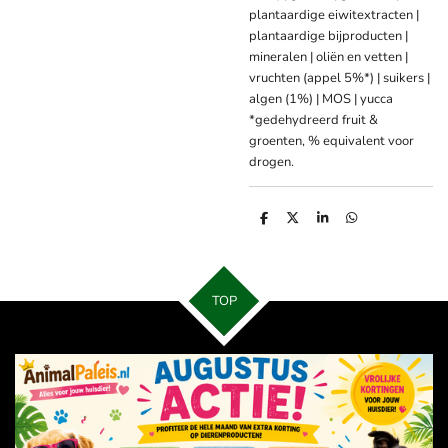
plantaardige eiwitextracten |
plantaardige bijproducten |
mineralen | oliën en vetten |
vruchten (appel 5%*) | suikers |
algen (1%) | MOS | yucca
*gedehydreerd fruit &
groenten, % equivalent voor
drogen.
D
D
S
D
e
e
h
e
l
e
a
l
e
l
r
e
n
e
n
TOP