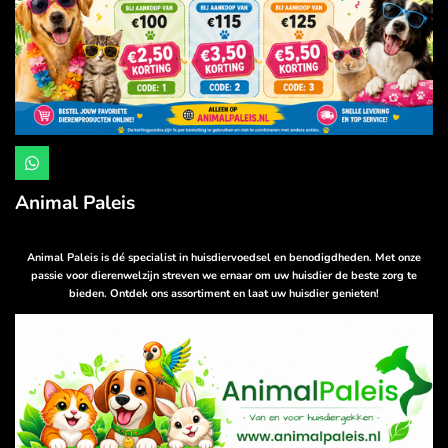
W
h
a
Animal Paleis
t
s
A
p
Animal Paleis is dé specialist in huisdiervoedsel en benodigdheden. Met onze
p
passie voor dierenwelzijn streven we ernaar om uw huisdier de beste zorg te
bieden. Ontdek ons assortiment en laat uw huisdier genieten!