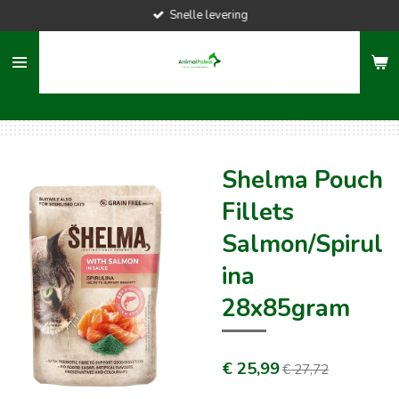
Snelle levering
Ga
direct
naar
de
hoofdinhoud
Shelma Pouch
Fillets
Salmon/Spirul
ina
28x85gram
€ 25,99
€ 27,72