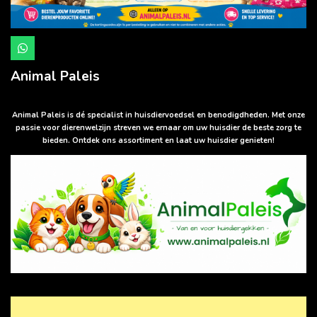
W
h
a
Animal Paleis
t
s
A
p
Animal Paleis is dé specialist in huisdiervoedsel en benodigdheden. Met onze
p
passie voor dierenwelzijn streven we ernaar om uw huisdier de beste zorg te
bieden. Ontdek ons assortiment en laat uw huisdier genieten!