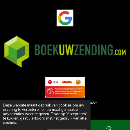
© 2026 Animal Paleis | Dé specialist in huisdiervoedsel! en meer....
Deze website maakt gebruik van cookies om uw
Powered by
JouwWeb
ervaring te verbeteren en op maat gemaakte
advertenties weer te geven. Door op ‘Accepteren’
te klikken, gaat u akkoord met het gebruik van alle
cookies.