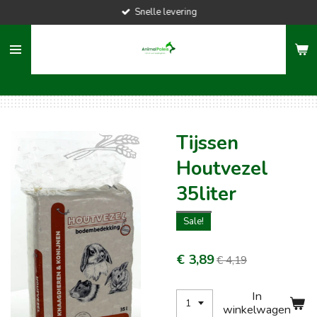
Snelle levering
Ga
direct
naar
de
hoofdinhoud
Tijssen
Houtvezel
35liter
Sale!
€ 3,89
€ 4,19
In
winkelwagen