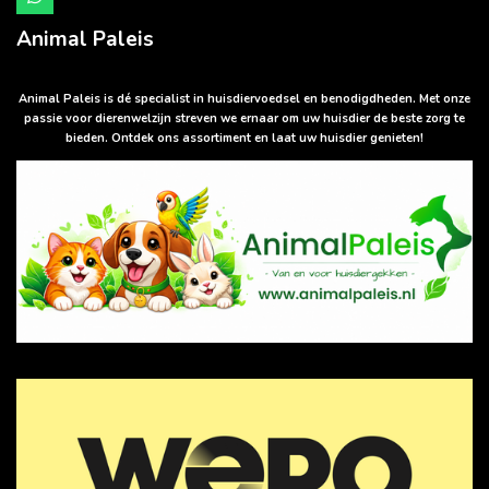
W
h
a
Animal Paleis
t
s
A
p
Animal Paleis is dé specialist in huisdiervoedsel en benodigdheden. Met onze
p
passie voor dierenwelzijn streven we ernaar om uw huisdier de beste zorg te
bieden. Ontdek ons assortiment en laat uw huisdier genieten!