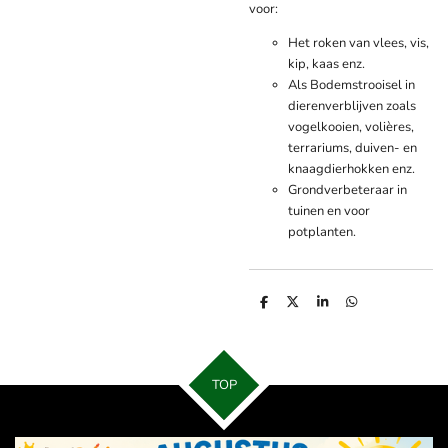
voor:
Het roken van vlees, vis,
kip, kaas enz.
Als Bodemstrooisel in
dierenverblijven zoals
vogelkooien, volières,
terrariums, duiven- en
knaagdierhokken enz.
Grondverbeteraar in
tuinen en voor
potplanten.
D
D
S
D
e
e
h
e
l
e
a
l
e
l
r
e
n
e
n
TOP