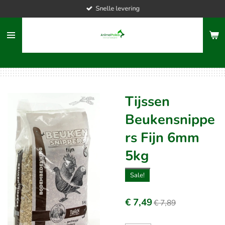
Snelle levering
Ga
direct
naar
de
hoofdinhoud
Tijssen
Beukensnippe
rs Fijn 6mm
5kg
Sale!
€ 7,49
€ 7,89