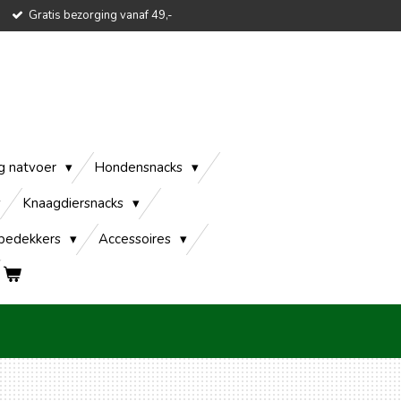
Gratis bezorging vanaf 49,-
g natvoer
Hondensnacks
Knaagdiersnacks
edekkers
Accessoires