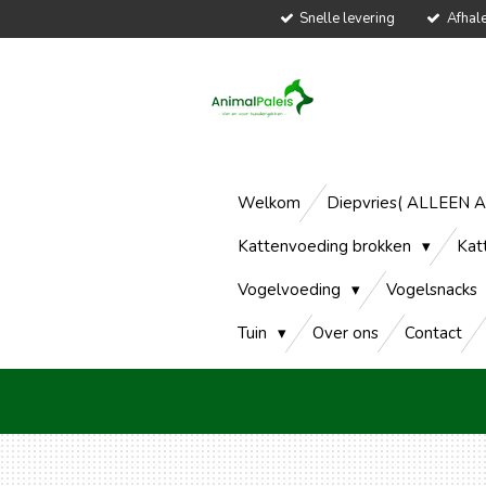
Snelle levering
Afhal
Ga
direct
naar
de
hoofdinhoud
Welkom
Diepvries( ALLEEN 
Kattenvoeding brokken
Kat
Vogelvoeding
Vogelsnacks
Tuin
Over ons
Contact