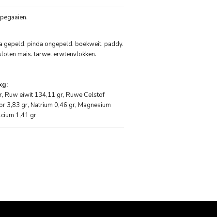
pegaaien.
da gepeld. pinda ongepeld. boekweit. paddy.
loten mais. tarwe. erwtenvlokken.
kg:
r, Ruw eiwit 134,11 gr, Ruwe Celstof
or 3,83 gr, Natrium 0,46 gr, Magnesium
lcium 1,41 gr