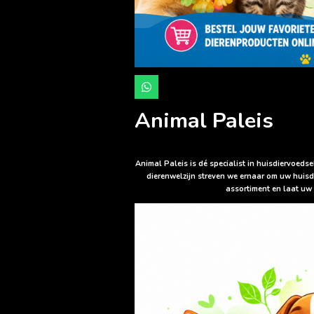
W
h
a
Animal Paleis
t
s
A
p
p
Animal Paleis is dé specialist in huisdiervoed
dierenwelzijn streven we ernaar om uw huisd
assortiment en laat uw 