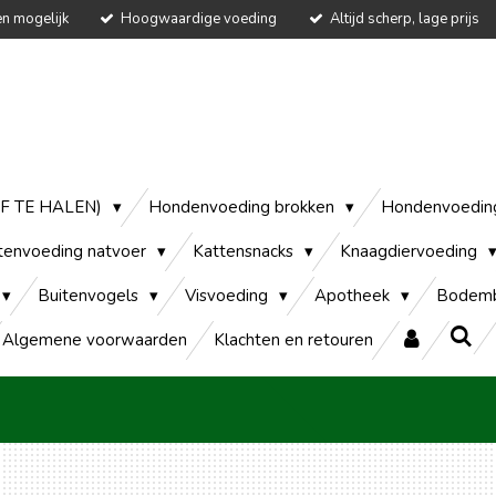
en mogelijk
Hoogwaardige voeding
Altijd scherp, lage prijs
AF TE HALEN)
Hondenvoeding brokken
Hondenvoedin
tenvoeding natvoer
Kattensnacks
Knaagdiervoeding
Buitenvogels
Visvoeding
Apotheek
Bodemb
Algemene voorwaarden
Klachten en retouren