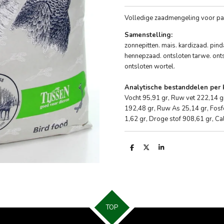
V
olledige zaadmengeling voor pa
Samenstelling:
zonnepitten. mais. kardizaad. pin
hennepzaad. ontsloten tarwe. onts
ontsloten wortel.
Analytische bestanddelen per 
Vocht 95,91 gr, Ruw vet 222,14 g
192,48 gr, Ruw As 25,14 gr, Fosf
1,62 gr, Droge stof 908,61 gr, Ca
D
D
S
e
e
h
l
e
a
e
l
r
n
e
TOP