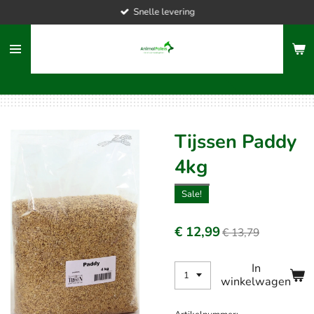
Snelle levering
Ga
direct
naar
de
hoofdinhoud
Tijssen Paddy
4kg
Sale!
€ 12,99
€ 13,79
In
winkelwagen