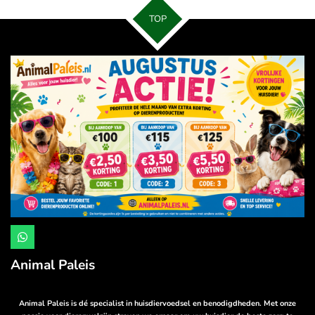
n
e
n
TOP
W
h
a
Animal Paleis
t
s
A
p
Animal Paleis is dé specialist in huisdiervoedsel en benodigdheden. Met onze
p