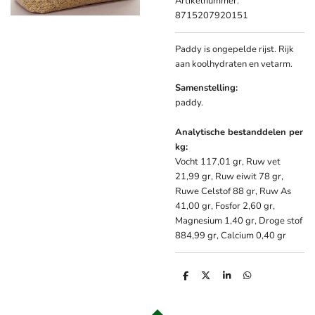
Artikelnummer:
8715207920151
Paddy is ongepelde rijst. Rijk
aan koolhydraten en vetarm.
Samenstelling:
paddy.
Analytische bestanddelen per
kg:
Vocht 117,01 gr, Ruw vet
21,99 gr, Ruw eiwit 78 gr,
Ruwe Celstof 88 gr, Ruw As
41,00 gr, Fosfor 2,60 gr,
Magnesium 1,40 gr, Droge stof
884,99 gr, Calcium 0,40 gr
D
D
S
D
e
e
h
e
l
e
a
l
e
l
r
e