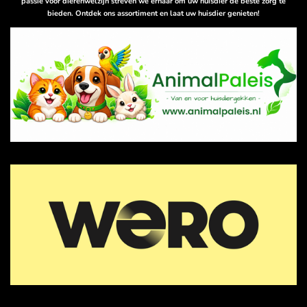
passie voor dierenwelzijn streven we ernaar om uw huisdier de beste zorg te
bieden. Ontdek ons assortiment en laat uw huisdier genieten!