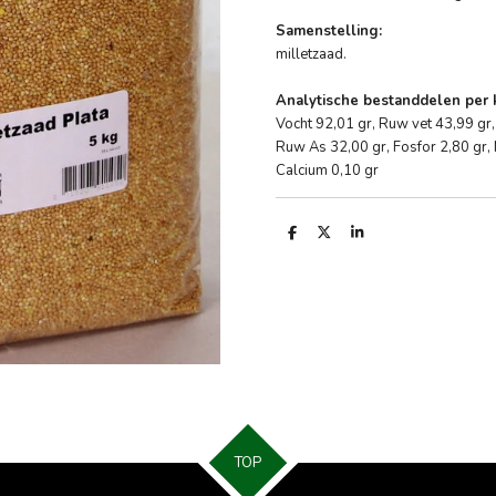
Samenstelling:
milletzaad.
Analytische bestanddelen per 
Vocht 92,01 gr, Ruw vet 43,99 gr,
Ruw As 32,00 gr, Fosfor 2,80 gr,
Calcium 0,10 gr
D
D
S
e
e
h
l
e
a
e
l
r
n
e
TOP