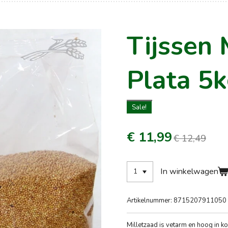
Tijssen 
Plata 5
Sale!
€ 11,99
€ 12,49
In winkelwagen
Artikelnummer:
8715207911050
M
illetzaad is vetarm en hoog in k