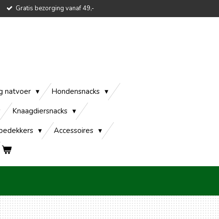
Gratis bezorging vanaf 49,-
g natvoer
Hondensnacks
Knaagdiersnacks
edekkers
Accessoires