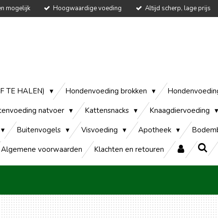
en mogelijk
Hoogwaardige voeding
Altijd scherp, lage prijs
AF TE HALEN)
Hondenvoeding brokken
Hondenvoedin
tenvoeding natvoer
Kattensnacks
Knaagdiervoeding
Buitenvogels
Visvoeding
Apotheek
Bodemb
Algemene voorwaarden
Klachten en retouren