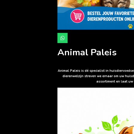
W
h
a
Animal Paleis
t
s
A
p
p
Animal Paleis is dé specialist in huisdiervoed
dierenwelzijn streven we ernaar om uw huisd
assortiment en laat uw 