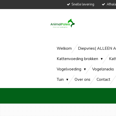
Snelle levering
Afhal
Ga
direct
naar
de
hoofdinhoud
Welkom
Diepvries( ALLEEN 
Kattenvoeding brokken
Kat
Vogelvoeding
Vogelsnacks
Tuin
Over ons
Contact