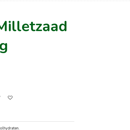
Milletzaad
kg
oolhydraten.