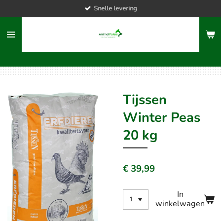
Snelle levering
Ga
direct
naar
de
hoofdinhoud
Tijssen
Winter Peas
20 kg
€ 39,99
In
winkelwagen