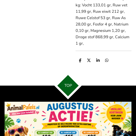
kg: Vocht 133,01 gr, Ruw vet
11,99 gr, Ruw eiwit 212 gr,
Ruwe Celstof 53 gr, Ruw As
28,00 gr, Fosfor 4 gr, Natrium
0,10 gr, Magnesium 1,20 gr,
Droge stof 868,99 gr, Calcium
1 gr,
D
D
S
D
e
e
h
e
l
e
a
l
e
l
r
e
n
e
n
TOP