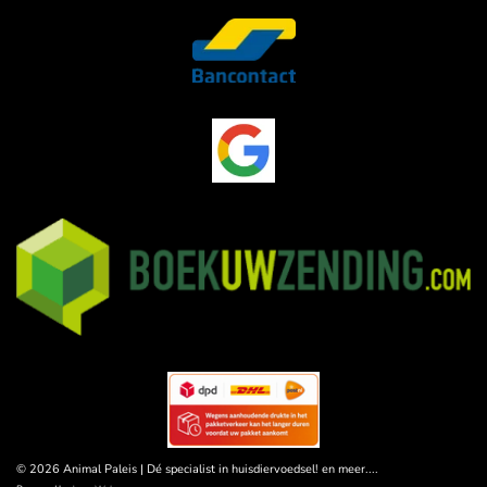
© 2026 Animal Paleis | Dé specialist in huisdiervoedsel! en meer....