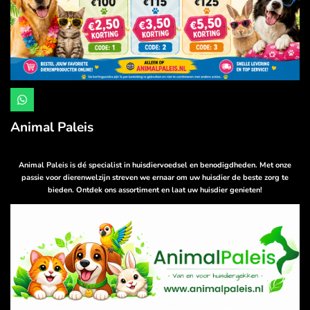
W
h
a
Animal Paleis
t
s
A
p
Animal Paleis is dé specialist in huisdiervoedsel en benodigdheden. Met onze
p
passie voor dierenwelzijn streven we ernaar om uw huisdier de beste zorg te
bieden. Ontdek ons assortiment en laat uw huisdier genieten!