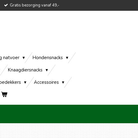
Gratis bezorging vanaf 49,-
g natvoer
Hondensnacks
Knaagdiersnacks
edekkers
Accessoires