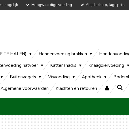
en mogelijk
Hoogwaardige voeding
Altijd scherp, lage prijs
AF TE HALEN)
Hondenvoeding brokken
Hondenvoedin
tenvoeding natvoer
Kattensnacks
Knaagdiervoeding
Buitenvogels
Visvoeding
Apotheek
Bodemb
Algemene voorwaarden
Klachten en retouren