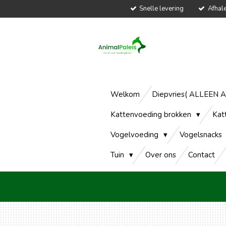
Snelle levering
Afhal
Ga
direct
naar
de
hoofdinhoud
Welkom
Diepvries( ALLEEN 
Kattenvoeding brokken
Kat
Vogelvoeding
Vogelsnacks
Tuin
Over ons
Contact