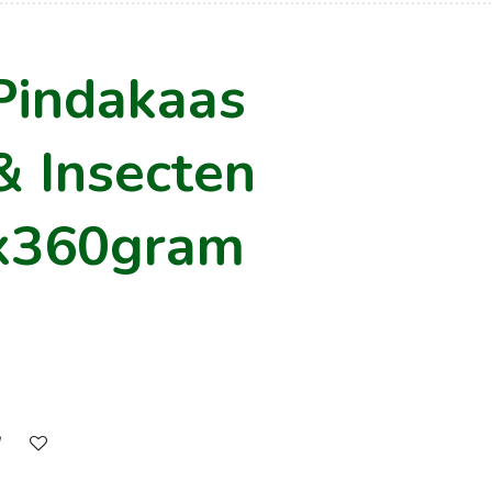
 Pindakaas
& Insecten
x360gram