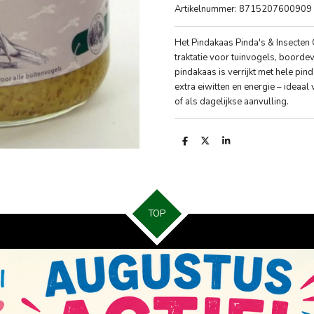
Artikelnummer:
8715207600909
Het Pindakaas Pinda's & Insecten
traktatie voor tuinvogels, boordev
pindakaas is verrijkt met hele pind
extra eiwitten en energie – idea
of als dagelijkse aanvulling.
D
D
S
e
e
h
l
e
a
e
l
r
n
e
TOP