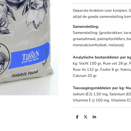
Geperste brokken voor konijnen. Sel
altijd de goede samenstelling binn
Samenstelling:
Samenstelling: [grasbrokken, tar
graanuitmaal, palmpitschilfers, b
monocalciumfosfaat, melasse].
Analytische bestanddelen per kg
kg: Vocht 100 gr, Ruw vet 28 gr, 
Ruw As 132 gr, Fosfor 6 gr, Natriu
Calcium 20 gr
Toevoegingsmiddelen per kg: Nut
Jodium (E2) 1,50 mg, Selenium (E
Vitamine E () 100 mg, Vitamine D
D
D
S
e
e
h
l
e
a
e
l
r