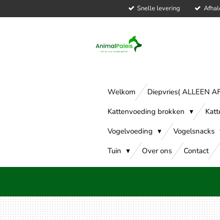
Snelle levering
Afhal
Ga
direct
naar
de
hoofdinhoud
Welkom
Diepvries( ALLEEN 
Kattenvoeding brokken
Katt
Vogelvoeding
Vogelsnacks
Tuin
Over ons
Contact