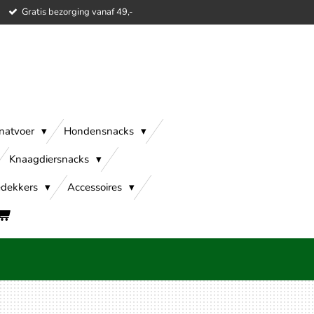
Gratis bezorging vanaf 49,-
natvoer
Hondensnacks
Knaagdiersnacks
dekkers
Accessoires