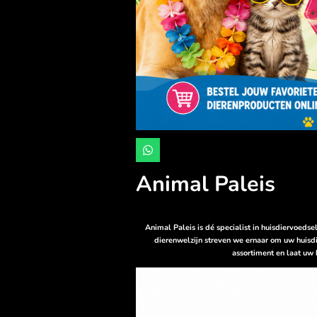
W
h
a
Animal Paleis
t
s
A
p
p
Animal Paleis is dé specialist in huisdiervoeds
dierenwelzijn streven we ernaar om uw huisdi
assortiment en laat uw 