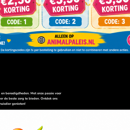
el en benodigdheden. Met onze passie voor
er de beste zorg te bieden. Ontdek ons
huisdier genieten!