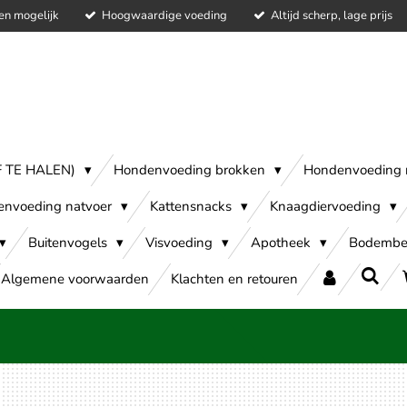
en mogelijk
Hoogwaardige voeding
Altijd scherp, lage prijs
AF TE HALEN)
Hondenvoeding brokken
Hondenvoeding 
envoeding natvoer
Kattensnacks
Knaagdiervoeding
Buitenvogels
Visvoeding
Apotheek
Bodembe
Algemene voorwaarden
Klachten en retouren