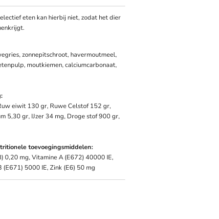
ectief eten kan hierbij niet, zodat het dier
enkrijgt.
wegries, zonnepitschroot, havermoutmeel,
ietenpulp, moutkiemen, calciumcarbonaat,
:
Ruw eiwit 130 gr, Ruwe Celstof 152 gr,
m 5,30 gr, IJzer 34 mg, Droge stof 900 gr,
ritionele toevoegingsmiddelen:
8) 0,20 mg, Vitamine A (E672) 40000 IE,
3 (E671) 5000 IE, Zink (E6) 50 mg