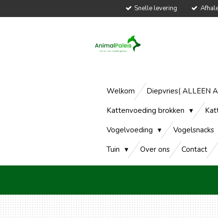
Snelle levering
Afhal
Ga
direct
naar
de
hoofdinhoud
Welkom
Diepvries( ALLEEN 
Kattenvoeding brokken
Kat
Vogelvoeding
Vogelsnacks
Tuin
Over ons
Contact