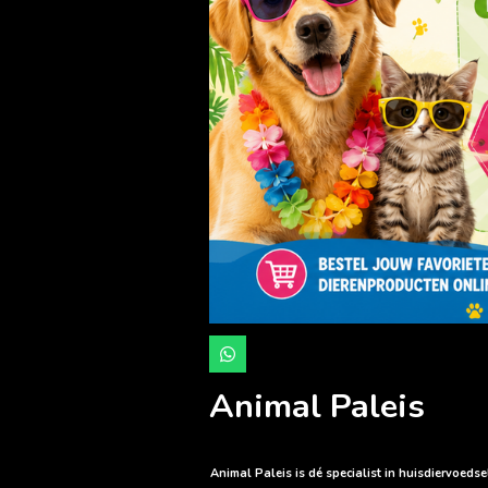
W
h
a
Animal Paleis
t
s
A
p
p
Animal Paleis is dé specialist in huisdiervoed