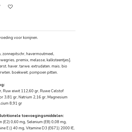
oeding voor konijnen.
, zonnepitschr, havermoutmeel,
arwegries, premix, melasse, kalksteentjes].
st. haver. tarwe. extrudaten. mais. bio
erwten. boekweit. pompoen pitten.
kg:
r, Ruw eiwit 112,60 gr, Ruwe Celstof
or 3,81 gr, Natrium 2,16 gr, Magnesium
lcium 8,91 gr
utritionele toevoegingsmiddelen:
um (E2) 0,60 mg, Selenium (E8) 0,08 mg,
ine E () 40 mg, Vitamine D3 (E671) 2000 IE,