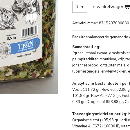
In winkelwagen
Artikelnummer:
8715207090830
Een uitgebalanceerde gemengde v
Samenstelling:
[graanuitmaal zwaar, grasbrokken
palmpitschilfer, moutkiem, krijt, t
johannesbrood. ontsloten mais. ger
lucernestengels. erwtenvlokken. 
Analytische bestanddelen per 
Vocht 111,72 gr, Ruw vet 32,96 g
101,88 gr, Ruw As 67,13 gr, Fosf
0,33 gr, Droge stof 893,88 gr, Ca
Toevoegingsmiddelen per kg: N
Organische stof () 95,98 gr, Jodi
Vitamine A (E672) 16000 IE, Vitam