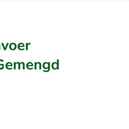
nvoer
 Gemengd