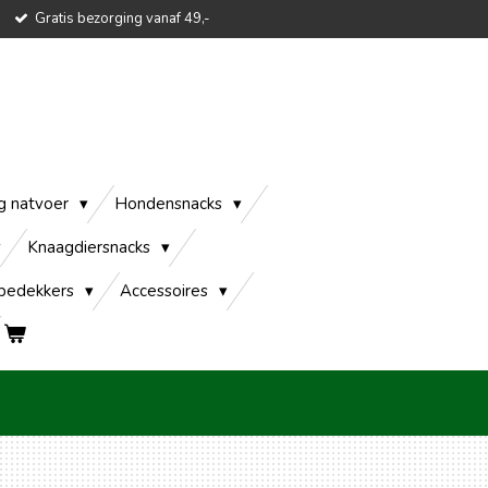
Gratis bezorging vanaf 49,-
g natvoer
Hondensnacks
Knaagdiersnacks
edekkers
Accessoires