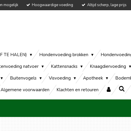
en mogelijk
Hoogwaardige voeding
Altijd scherp, lage prijs
AF TE HALEN)
Hondenvoeding brokken
Hondenvoedin
tenvoeding natvoer
Kattensnacks
Knaagdiervoeding
Buitenvogels
Visvoeding
Apotheek
Bodemb
Algemene voorwaarden
Klachten en retouren