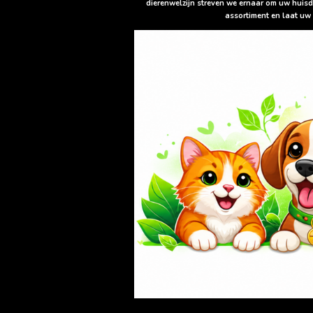
dierenwelzijn streven we ernaar om uw huisd
assortiment en laat uw 