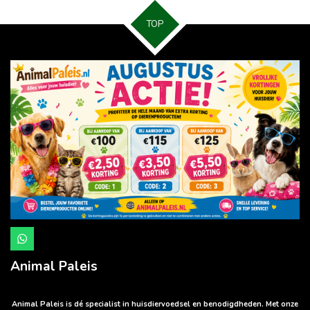
n
e
n
TOP
W
h
a
Animal Paleis
t
s
A
p
Animal Paleis is dé specialist in huisdiervoedsel en benodigdheden. Met onze