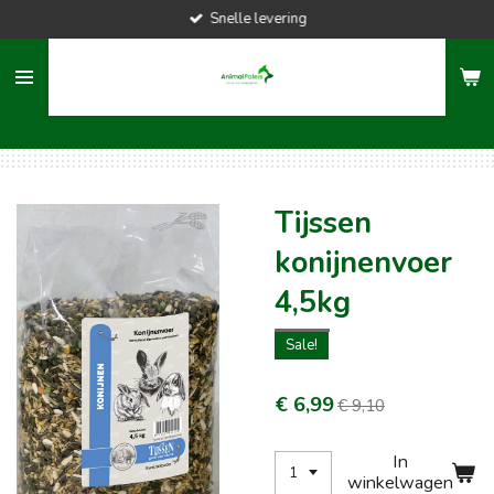
Snelle levering
Ga
direct
naar
de
hoofdinhoud
Tijssen
konijnenvoer
4,5kg
Sale!
€ 6,99
€ 9,10
In
winkelwagen