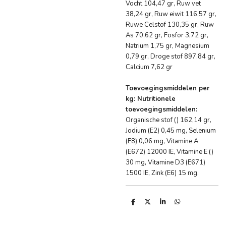
Vocht 104,47 gr, Ruw vet
38,24 gr, Ruw eiwit 116,57 gr,
Ruwe Celstof 130,35 gr, Ruw
As 70,62 gr, Fosfor 3,72 gr,
Natrium 1,75 gr, Magnesium
0,79 gr, Droge stof 897,84 gr,
Calcium 7,62 gr
Toevoegingsmiddelen per
kg: Nutritionele
toevoegingsmiddelen:
Organische stof () 162,14 gr,
Jodium (E2) 0,45 mg, Selenium
(E8) 0,06 mg, Vitamine A
(E672) 12000 IE, Vitamine E ()
30 mg, Vitamine D3 (E671)
1500 IE, Zink (E6) 15 mg.
D
D
S
D
e
e
h
e
l
e
a
l
e
l
r
e