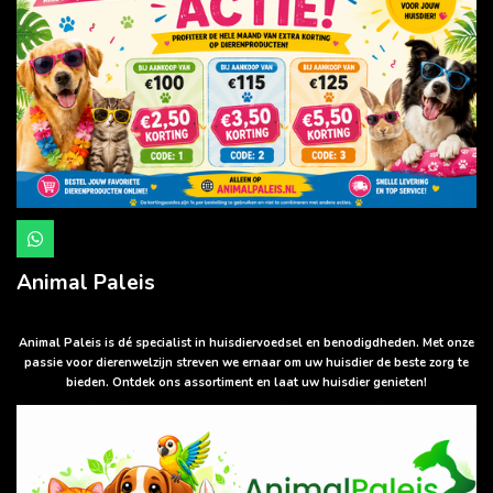
W
h
a
Animal Paleis
t
s
A
p
Animal Paleis is dé specialist in huisdiervoedsel en benodigdheden. Met onze
p
passie voor dierenwelzijn streven we ernaar om uw huisdier de beste zorg te
bieden. Ontdek ons assortiment en laat uw huisdier genieten!