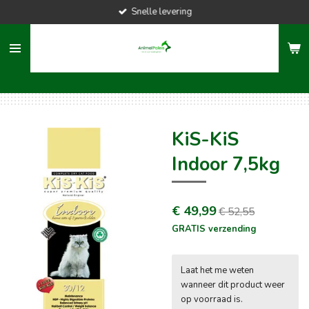
Snelle levering
Ga
direct
naar
de
hoofdinhoud
KiS-KiS
Indoor 7,5kg
€ 49,99
€ 52,55
GRATIS verzending
Laat het me weten
wanneer dit product weer
op voorraad is.