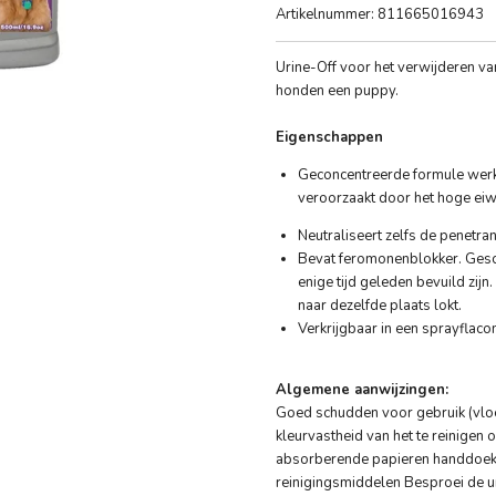
Artikelnummer:
811665016943
Urine-Off voor het verwijderen va
honden een puppy.
Eigenschappen
Geconcentreerde formule werkt
veroorzaakt door het hoge eiw
Neutraliseert zelfs de penetran
Bevat feromonenblokker. Gesch
enige tijd geleden bevuild zijn
naar dezelfde plaats lokt.
Verkrijgbaar in een sprayflaco
Algemene aanwijzingen:
Goed schudden voor gebruik (vloei
kleurvastheid van het te reinigen
absorberende papieren handdoek 
reinigingsmiddelen Besproei de ur