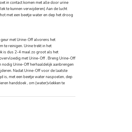
oet in contact komen met alle door urine
lek te kunnen verwijderen) Aan de lucht
chot met een beetje water en dep het droog
 geur met Urine-Off alvorens het
 te reinigen. Urine trekt in het
k is dus 2-4 maal zo groot als het
overvloedig met Urine-Off . Breng Urine-Off
en nodig Urine-Off herhaaldelijk aanbrengen
jderen. Nadat Urine-Off voor de laatste
d is, met een beetje water naspoelen, dep
ieren handdoek , om (water)vlekken te