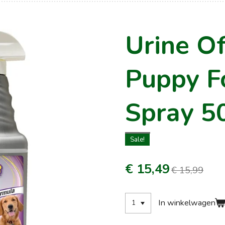
Urine O
Puppy F
Spray 5
Sale!
€ 15,49
€ 15,99
In winkelwagen