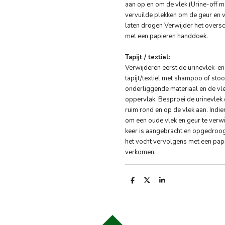
aan op en om de vlek (Urine-off m
vervuilde plekken om de geur en v
laten drogen Verwijder het overs
met een papieren handdoek.
Tapijt / textiel:
Verwijderen eerst de urinevlek-en
tapijt/textiel met shampoo of stoom
onderliggende materiaal en de vle
oppervlak. Besproei de urinevlek 
ruim rond en op de vlek aan. Indi
om een oude vlek en geur te verwi
keer is aangebracht en opgedroog
het vocht vervolgens met een pap
verkomen.
D
D
S
e
e
h
l
e
a
e
l
r
n
e