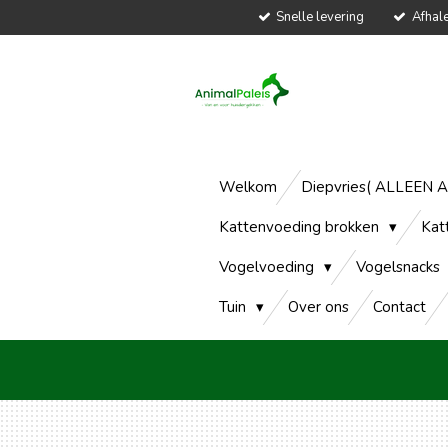
Snelle levering
Afhal
Ga
direct
naar
de
hoofdinhoud
Welkom
Diepvries( ALLEEN 
Kattenvoeding brokken
Kat
Vogelvoeding
Vogelsnacks
Tuin
Over ons
Contact