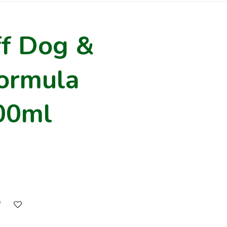
ff Dog &
ormula
00ml