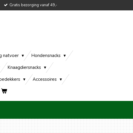
Gratis bezorging vanaf 49,-
g natvoer
Hondensnacks
Knaagdiersnacks
edekkers
Accessoires