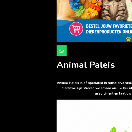
W
h
a
Animal Paleis
t
s
A
p
p
Animal Paleis is dé specialist in huisdiervoed
dierenwelzijn streven we ernaar om uw huisd
assortiment en laat uw 