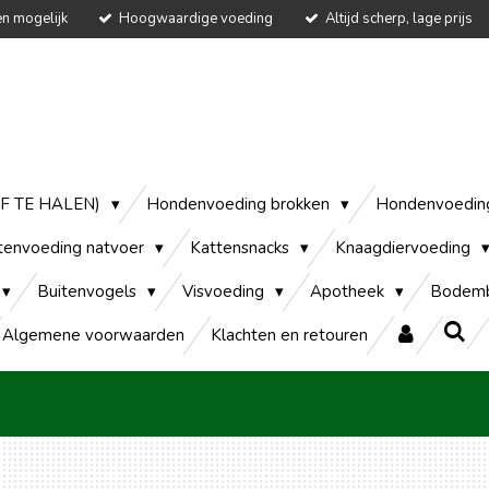
en mogelijk
Hoogwaardige voeding
Altijd scherp, lage prijs
AF TE HALEN)
Hondenvoeding brokken
Hondenvoedin
tenvoeding natvoer
Kattensnacks
Knaagdiervoeding
Buitenvogels
Visvoeding
Apotheek
Bodemb
Algemene voorwaarden
Klachten en retouren