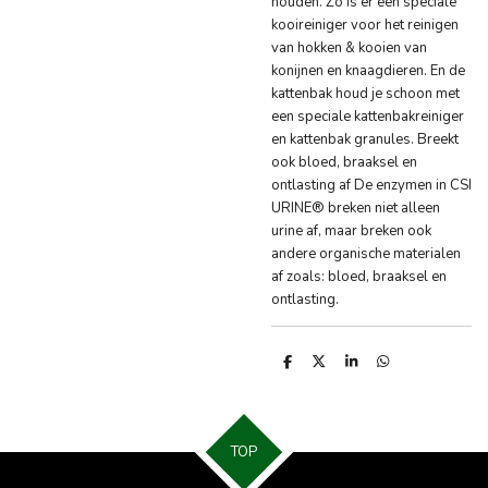
houden. Zo is er een speciale
kooireiniger voor het reinigen
van hokken & kooien van
konijnen en knaagdieren. En de
kattenbak houd je schoon met
een speciale kattenbakreiniger
en kattenbak granules. Breekt
ook bloed, braaksel en
ontlasting af De enzymen in CSI
URINE® breken niet alleen
urine af, maar breken ook
andere organische materialen
af zoals: bloed, braaksel en
ontlasting.
D
D
S
D
e
e
h
e
l
e
a
l
e
l
r
e
n
e
n
TOP