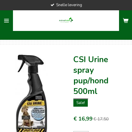
Snelle levering
Ga
direct
naar
de
hoofdinhoud
CSI Urine
spray
pup/hond
500ml
Sale!
€ 16,99
€ 17,50