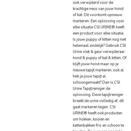
ook verwijderd voor de
krachtige neus van jouw hond
of kat. Dit voorkomt opnieuw
markeren. Een oplossing voor
elke situatie CSI URINE® heeft
een product voor elke situatie.
Is jouw puppy of kitten nog niet
helemaal zindelijk? Gebruik CSI
Urine vlek & geur verwijderaar
hond & puppy of kat & kitten. Of
blijft jouw hond maar op je
nieuwe tapijt markeren, ook al
heb je jouw tapijt al
schoongemaakt? Dan is CSI
Urine Tapijtreiniger de
oplossing. Deze tapijtreiniger
breekt de urine volledig af, dit
gaat markeren tegen. CSI
URINE® heeft ook producten
om hokken, kooien en
kattenbakken fris en schoon te