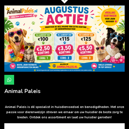
W
h
a
Animal Paleis
t
s
A
p
Animal Paleis is dé specialist in huisdiervoedsel en benodigdheden. Met onze
p
passie voor dierenwelzijn streven we ernaar om uw huisdier de beste zorg te
bieden. Ontdek ons assortiment en laat uw huisdier genieten!