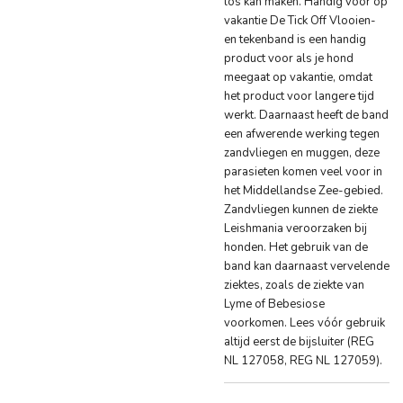
los kan maken. Handig voor op
vakantie De Tick Off Vlooien-
en tekenband is een handig
product voor als je hond
meegaat op vakantie, omdat
het product voor langere tijd
werkt. Daarnaast heeft de band
een afwerende werking tegen
zandvliegen en muggen, deze
parasieten komen veel voor in
het Middellandse Zee-gebied.
Zandvliegen kunnen de ziekte
Leishmania veroorzaken bij
honden. Het gebruik van de
band kan daarnaast vervelende
ziektes, zoals de ziekte van
Lyme of Bebesiose
voorkomen. Lees vóór gebruik
altijd eerst de bijsluiter (REG
NL 127058, REG NL 127059).