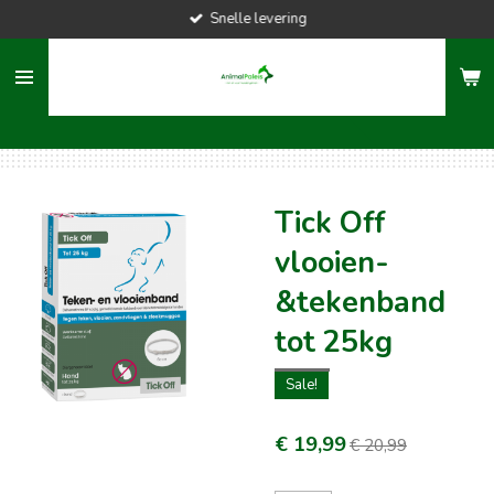
Snelle levering
Ga
direct
naar
de
hoofdinhoud
Tick Off
vlooien-
&tekenband
tot 25kg
Sale!
€ 19,99
€ 20,99