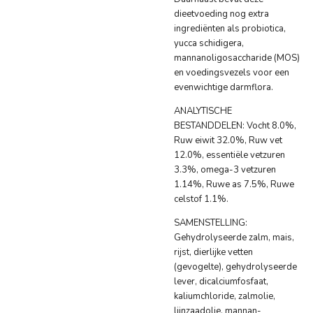
dieetvoeding nog extra
ingrediënten als probiotica,
yucca schidigera,
mannanoligosaccharide (MOS)
en voedingsvezels voor een
evenwichtige darmflora.
ANALYTISCHE
BESTANDDELEN: Vocht 8.0%,
Ruw eiwit 32.0%, Ruw vet
12.0%, essentiële vetzuren
3.3%, omega-3 vetzuren
1.14%, Ruwe as 7.5%, Ruwe
celstof 1.1%.
SAMENSTELLING:
Gehydrolyseerde zalm, mais,
rijst, dierlijke vetten
(gevogelte), gehydrolyseerde
lever, dicalciumfosfaat,
kaliumchloride, zalmolie,
lijnzaadolie, mannan-