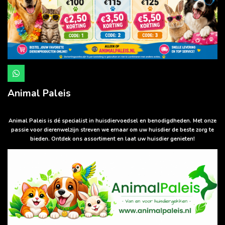
W
h
a
Animal Paleis
t
s
A
p
Animal Paleis is dé specialist in huisdiervoedsel en benodigdheden. Met onze
p
passie voor dierenwelzijn streven we ernaar om uw huisdier de beste zorg te
bieden. Ontdek ons assortiment en laat uw huisdier genieten!