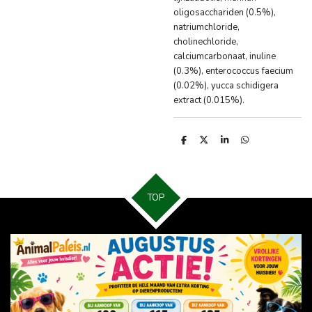
oligosacchariden (0.5%),
natriumchloride,
cholinechloride,
calciumcarbonaat, inuline
(0.3%), enterococcus faecium
(0.02%), yucca schidigera
extract (0.015%).
D
D
S
D
e
e
h
e
l
e
a
l
e
l
r
e
n
e
n
TOP