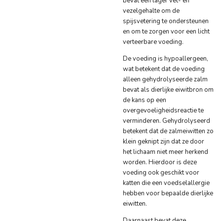
bevat een lager vet- en
vezelgehalte om de
spijsvetering te ondersteunen
en om te zorgen voor een licht
verteerbare voeding.
De voeding is hypoallergeen,
wat betekent dat de voeding
alleen gehydrolyseerde zalm
bevat als dierlijke eiwitbron om
de kans op een
overgevoeligheidsreactie te
verminderen. Gehydrolyseerd
betekent dat de zalmeiwitten zo
klein geknipt zijn dat ze door
het lichaam niet meer herkend
worden. Hierdoor is deze
voeding ook geschikt voor
katten die een voedselallergie
hebben voor bepaalde dierlijke
eiwitten.
Daarnaast bevat deze