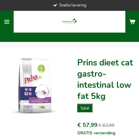
Snelle levering
Ga
direct
naar
de
hoofdinhoud
Prins dieet cat
gastro-
intestinal low
fat 5kg
Sale!
€ 57,99
€ 63,99
GRATIS verzending