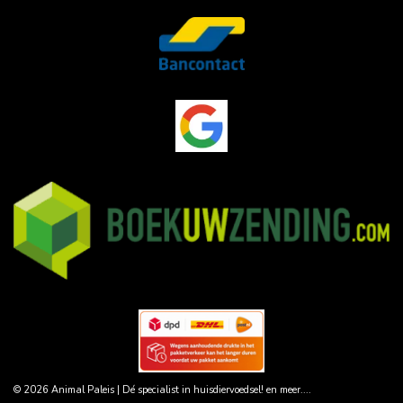
© 2026 Animal Paleis | Dé specialist in huisdiervoedsel! en meer....