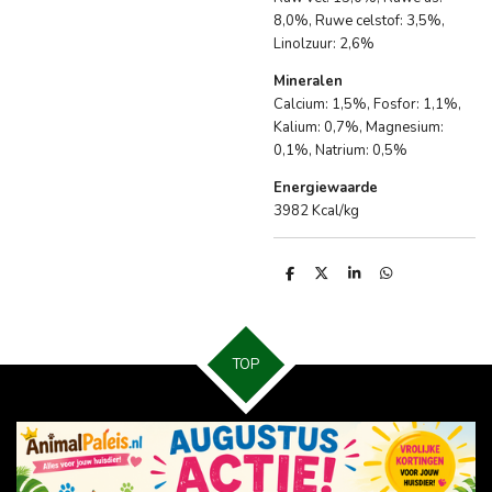
8,0%, Ruwe celstof: 3,5%,
Linolzuur: 2,6%
Mineralen
Calcium: 1,5%, Fosfor: 1,1%,
Kalium: 0,7%, Magnesium:
0,1%, Natrium: 0,5%
Energiewaarde
3982 Kcal/kg
D
D
S
D
e
e
h
e
l
e
a
l
e
l
r
e
n
e
n
TOP