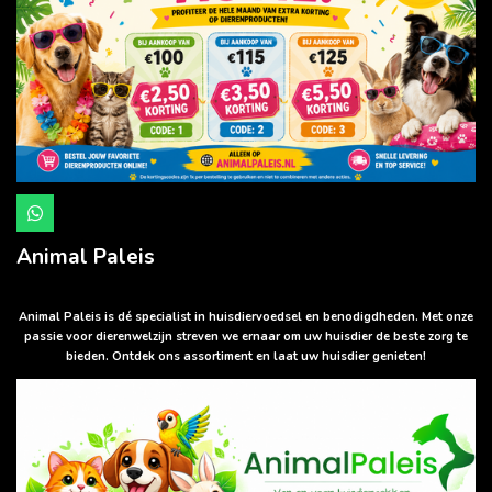
W
h
a
Animal Paleis
t
s
A
p
Animal Paleis is dé specialist in huisdiervoedsel en benodigdheden. Met onze
p
passie voor dierenwelzijn streven we ernaar om uw huisdier de beste zorg te
bieden. Ontdek ons assortiment en laat uw huisdier genieten!