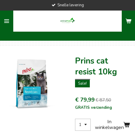
Snelle levering
Ga
direct
naar
de
hoofdinhoud
Prins cat
resist 10kg
Sale!
€ 79,99
€ 87,50
GRATIS verzending
In
winkelwagen