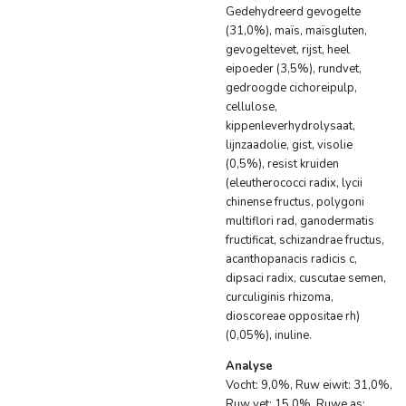
Gedehydreerd gevogelte
(31,0%), maïs, maïsgluten,
gevogeltevet, rijst, heel
eipoeder (3,5%), rundvet,
gedroogde cichoreipulp,
cellulose,
kippenleverhydrolysaat,
lijnzaadolie, gist, visolie
(0,5%), resist kruiden
(eleutherococci radix, lycii
chinense fructus, polygoni
multiflori rad, ganodermatis
fructificat, schizandrae fructus,
acanthopanacis radicis c,
dipsaci radix, cuscutae semen,
curculiginis rhizoma,
dioscoreae oppositae rh)
(0,05%), inuline.
Analyse
Vocht: 9,0%, Ruw eiwit: 31,0%,
Ruw vet: 15,0%, Ruwe as: