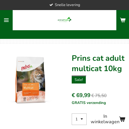
Snelle levering
Ga
direct
naar
de
hoofdinhoud
Prins cat adult
multicat 10kg
Sale!
€ 69,99
€ 75,50
GRATIS verzending
In
winkelwagen