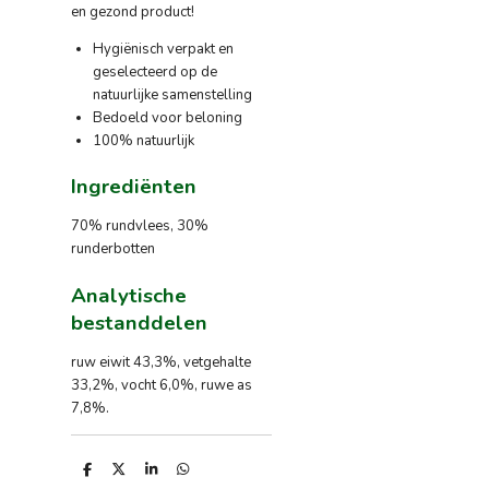
en gezond product!
Hygiënisch verpakt en
geselecteerd op de
natuurlijke samenstelling
Bedoeld voor beloning
100% natuurlijk
Ingrediënten
70% rundvlees, 30%
runderbotten
Analytische
bestanddelen
ruw eiwit 43,3%, vetgehalte
33,2%, vocht 6,0%, ruwe as
7,8%.
D
D
S
D
e
e
h
e