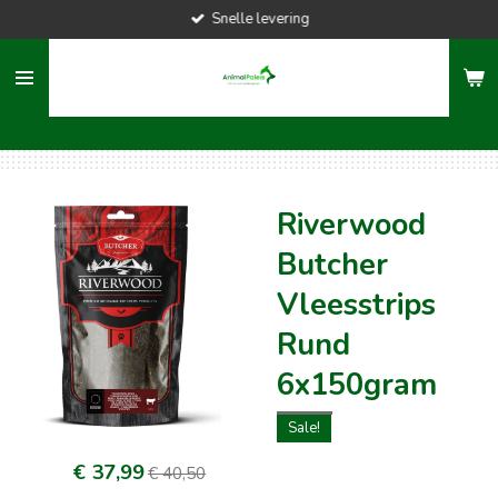
Snelle levering
Ga
direct
naar
de
hoofdinhoud
Riverwood
Butcher
Vleesstrips
Rund
6x150gram
Sale!
€ 37,99
€ 40,50