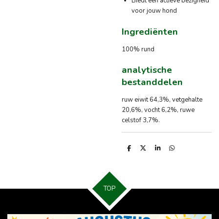
Biedt een actieve bezigheid
voor jouw hond
Ingrediënten
100% rund
analytische
bestanddelen
ruw eiwit 64,3%, vetgehalte
20,6%, vocht 6,2%, ruwe
celstof 3,7%.
D
D
S
D
e
e
h
e
l
e
a
l
e
l
r
e
n
e
n
TOP