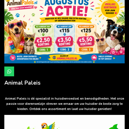
W
h
a
Animal Paleis
t
s
A
p
Animal Paleis is dé specialist in huisdiervoedsel en benodigdheden. Met onze
p
passie voor dierenwelzijn streven we ernaar om uw huisdier de beste zorg te
bieden. Ontdek ons assortiment en laat uw huisdier genieten!