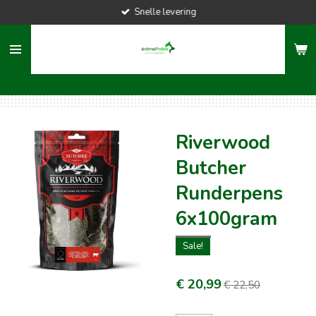
Snelle levering
Ga
direct
naar
de
hoofdinhoud
Riverwood
Butcher
Runderpens
6x100gram
Sale!
€ 20,99
€ 22,50