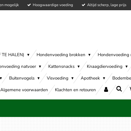
en mogelijk
Hoogwaardige voeding
Altijd scherp, lage prijs
AF TE HALEN)
Hondenvoeding brokken
Hondenvoeding 
envoeding natvoer
Kattensnacks
Knaagdiervoeding
Buitenvogels
Visvoeding
Apotheek
Bodembe
Algemene voorwaarden
Klachten en retouren