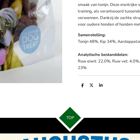
smaak van tonijn. Deze eiwitrijke s
training, als verantwoord tussend
verwennen. Dankzij de zachte stru
voor oudere honden of honden met
Samenstelling:
Tonijn 48%, Kip 34%, Aardappelze
Analytische bestanddelen:
Ruw eiwit: 22,0%, Ruw vet: 4,0%,
23%
D
D
S
e
e
h
l
e
a
e
l
r
n
e
TOP