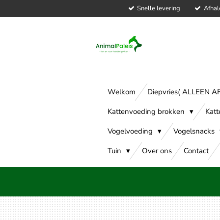
Snelle levering
Afhal
Ga
direct
naar
de
hoofdinhoud
Welkom
Diepvries( ALLEEN 
Kattenvoeding brokken
Katt
Vogelvoeding
Vogelsnacks
Tuin
Over ons
Contact