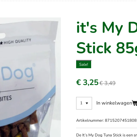
it's My 
Stick 8
Sale!
€ 3,25
€ 3,49
In winkelwagen
Artikelnummer:
8715207451808
De It’s My Dog Tuna Stick is een 