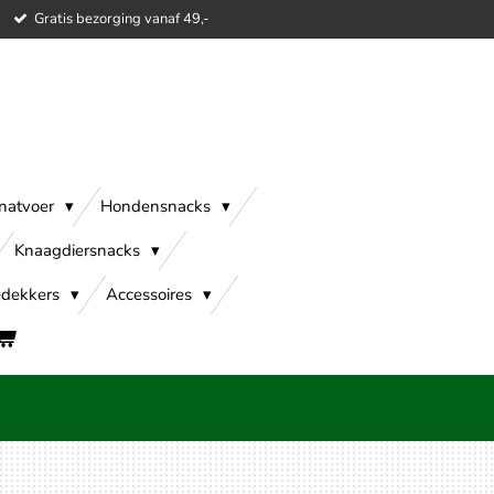
Gratis bezorging vanaf 49,-
natvoer
Hondensnacks
Knaagdiersnacks
dekkers
Accessoires