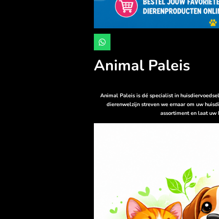
W
h
a
Animal Paleis
t
s
A
p
p
Animal Paleis is dé specialist in huisdiervoeds
dierenwelzijn streven we ernaar om uw huisdi
assortiment en laat uw 