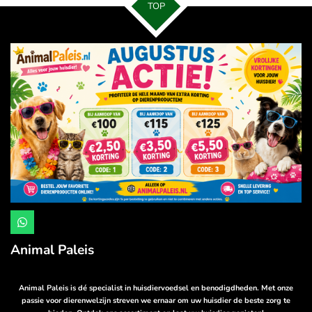
TOP
W
h
a
Animal Paleis
t
s
A
p
Animal Paleis is dé specialist in huisdiervoedsel en benodigdheden. Met onze
p
passie voor dierenwelzijn streven we ernaar om uw huisdier de beste zorg te