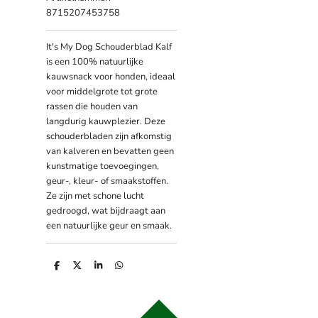
8715207453758
It's My Dog Schouderblad Kalf
is een 100% natuurlijke
kauwsnack voor honden, ideaal
voor middelgrote tot grote
rassen die houden van
langdurig kauwplezier. Deze
schouderbladen zijn afkomstig
van kalveren en bevatten geen
kunstmatige toevoegingen,
geur-, kleur- of smaakstoffen.
Ze zijn met schone lucht
gedroogd, wat bijdraagt aan
een natuurlijke geur en smaak.
D
D
S
D
e
e
h
e
l
e
a
l
e
l
r
e
n
e
n