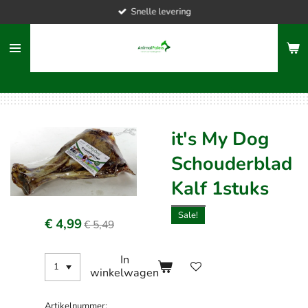
Snelle levering
Ga
direct
naar
de
hoofdinhoud
it's My Dog
Schouderblad
Kalf 1stuks
Sale!
€ 4,99
€ 5,49
In
winkelwagen
Artikelnummer: