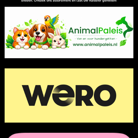
bieden. Ontdek ons assortiment en laat uw huisdier genieten!