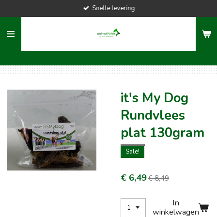
Snelle levering
Ga
direct
naar
de
hoofdinhoud
it's My Dog
Rundvlees
plat 130gram
Sale!
€ 6,49
€ 8,49
In
winkelwagen