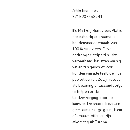
Artikelnummer:
8715207453741
It's My Dog Rundvlees Plat is
een natuurlijke, graanvrije
hondensnack gemaakt van
100% rundvlees. Deze
gedroogde strips zijn licht
verteerbaar, bevatten weinig
vet en zijn geschikt voor
honden van alle leeftijden, van
pup tot senior. Ze zijn ideaal
als beloning of tussendoortje
en helpen bij de
tandverzorging door het
kauwen. De snacks bevatten
geen kunstmatige geur-, kleur-
of smaakstoffen en zijn
afkomstig uit Europa.