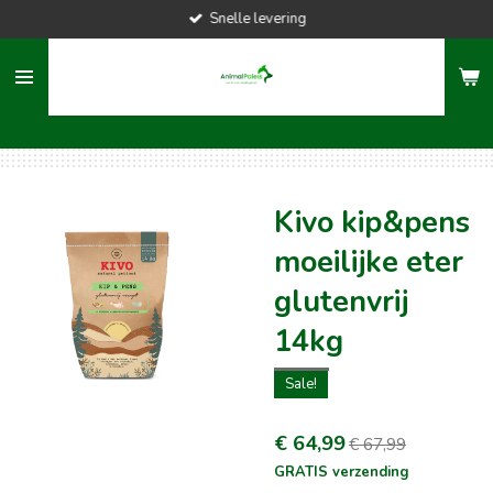
Snelle levering
Ga
direct
naar
de
hoofdinhoud
Kivo kip&pens
moeilijke eter
glutenvrij
14kg
Sale!
€ 64,99
€ 67,99
GRATIS verzending