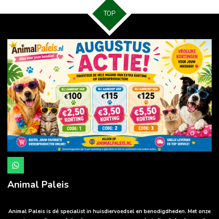
n
e
n
TOP
W
h
a
Animal Paleis
t
s
A
p
Animal Paleis is dé specialist in huisdiervoedsel en benodigdheden. Met onze