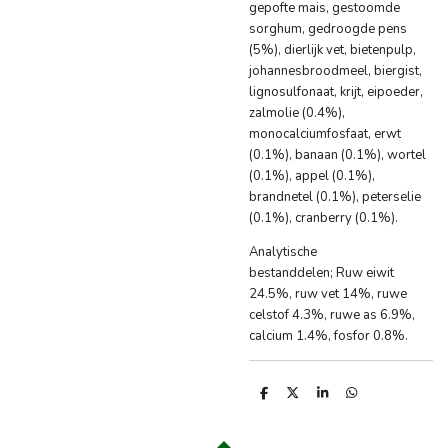
gepofte mais, gestoomde
sorghum, gedroogde pens
(5%), dierlijk vet, bietenpulp,
johannesbroodmeel, biergist,
lignosulfonaat, krijt, eipoeder,
zalmolie (0.4%),
monocalciumfosfaat, erwt
(0.1%), banaan (0.1%), wortel
(0.1%), appel (0.1%),
brandnetel (0.1%), peterselie
(0.1%), cranberry (0.1%).
Analytische
bestanddelen;
Ruw eiwit
24.5%, ruw vet 14%, ruwe
celstof 4.3%, ruwe as 6.9%,
calcium 1.4%, fosfor 0.8%.
D
D
S
D
e
e
h
e
l
e
a
l
e
l
r
e