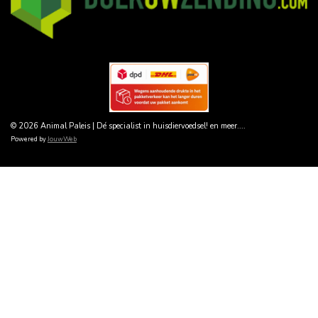
© 2026 Animal Paleis | Dé specialist in huisdiervoedsel! en meer....
Powered by
JouwWeb