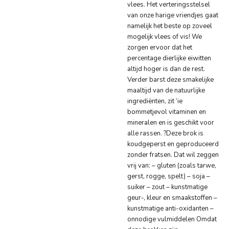
vlees. Het verteringsstelsel
van onze harige vriendjes gaat
namelijk het beste op zoveel
mogelijk vlees of vis! We
zorgen ervoor dat het
percentage dierlijke eiwitten
altijd hoger is dan de rest.
Verder barst deze smakelijke
maaltijd van de natuurlijke
ingrediënten, zit ‘ie
bommetjevol vitaminen en
mineralen en is geschikt voor
alle rassen. ?Deze brok is
koudgeperst en geproduceerd
zonder fratsen. Dat wil zeggen
vrij van: – gluten (zoals tarwe,
gerst, rogge, spelt) – soja –
suiker – zout – kunstmatige
geur-, kleur en smaakstoffen –
kunstmatige anti-oxidanten –
onnodige vulmiddelen Omdat