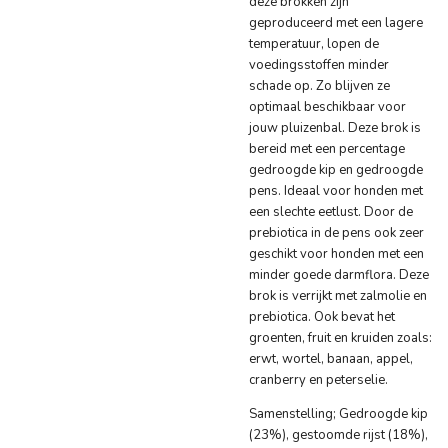
deze brokken zijn
geproduceerd met een lagere
temperatuur, lopen de
voedingsstoffen minder
schade op. Zo blijven ze
optimaal beschikbaar voor
jouw pluizenbal. Deze brok is
bereid met een percentage
gedroogde kip en gedroogde
pens. Ideaal voor honden met
een slechte eetlust. Door de
prebiotica in de pens ook zeer
geschikt voor honden met een
minder goede darmflora. Deze
brok is verrijkt met zalmolie en
prebiotica. Ook bevat het
groenten, fruit en kruiden zoals:
erwt, wortel, banaan, appel,
cranberry en peterselie.
Samenstelling;
Gedroogde kip
(23%), gestoomde rijst (18%),