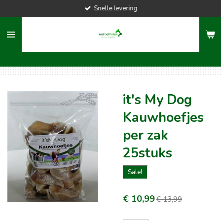
Snelle levering
Ga
direct
naar
de
hoofdinhoud
it's My Dog
Kauwhoefjes
per zak
25stuks
Sale!
€ 10,99
€ 13,99