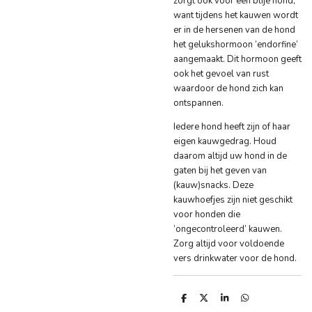
zorgt ook voor een blije hond,
want tijdens het kauwen wordt
er in de hersenen van de hond
het gelukshormoon ‘endorfine’
aangemaakt. Dit hormoon geeft
ook het gevoel van rust
waardoor de hond zich kan
ontspannen.
Iedere hond heeft zijn of haar
eigen kauwgedrag. Houd
daarom altijd uw hond in de
gaten bij het geven van
(kauw)snacks. Deze
kauwhoefjes zijn niet geschikt
voor honden die
‘ongecontroleerd’ kauwen.
Zorg altijd voor voldoende
vers drinkwater voor de hond.
D
D
S
D
e
e
h
e