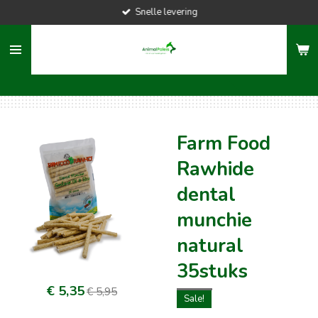
Snelle levering
Ga
direct
naar
de
hoofdinhoud
Farm Food
Rawhide
dental
munchie
natural
35stuks
€ 5,35
€ 5,95
Sale!