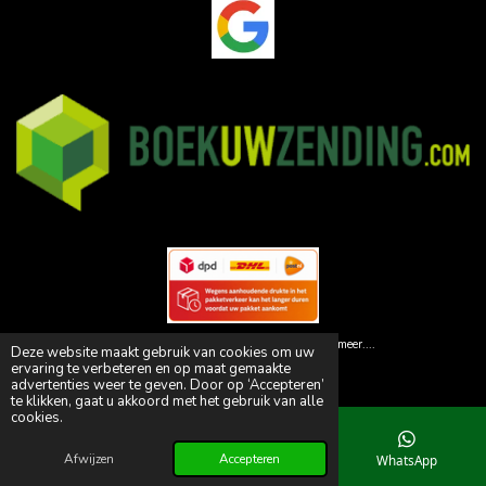
© 2026 Animal Paleis | Dé specialist in huisdiervoedsel! en meer....
Deze website maakt gebruik van cookies om uw
Powered by
JouwWeb
ervaring te verbeteren en op maat gemaakte
advertenties weer te geven. Door op ‘Accepteren’
te klikken, gaat u akkoord met het gebruik van alle
cookies.
Afwijzen
Accepteren
E-mailadres
Telefoonnummer
WhatsApp