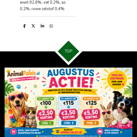
eiwit 92,8%, vet 0,2%, as
0,2%, ruwe celstof 0,4%
D
D
S
D
e
e
h
e
l
e
a
l
e
l
r
e
n
e
n
TOP