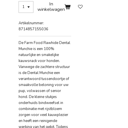
In
winkelwagen
Artikelnummer:
8714857155036
De Farm Food Rawhide Dental
Munchie is een 100%
natuurlijke en smakelijke
kauwsnack voor honden.
Vanwege de zachtere structuur
is de Dental Munchie een
verantwoord tussendoortje of
smaakvolle beloning voor uw
pup, volwassen of senior
hond. De kleine stukjes
onderhuids bindweefsel in
combinatie met rijstbloem
zorgen voor veel kauwplezier
en heeft een reinigende
werking van het gebit. Tijdens