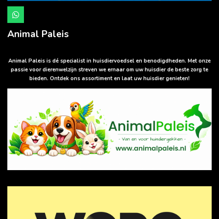
W
h
a
Animal Paleis
t
s
A
p
Animal Paleis is dé specialist in huisdiervoedsel en benodigdheden. Met onze
p
passie voor dierenwelzijn streven we ernaar om uw huisdier de beste zorg te
bieden. Ontdek ons assortiment en laat uw huisdier genieten!