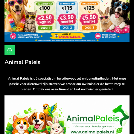
W
h
a
Animal Paleis
t
s
A
p
Animal Paleis is dé specialist in huisdiervoedsel en benodigdheden. Met onze
p
passie voor dierenwelzijn streven we ernaar om uw huisdier de beste zorg te
bieden. Ontdek ons assortiment en laat uw huisdier genieten!