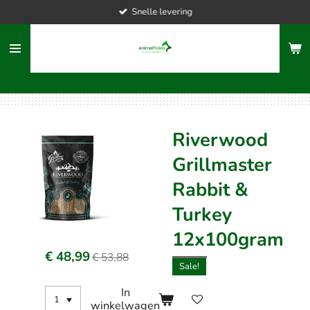
Snelle levering
Ga
direct
naar
de
hoofdinhoud
Riverwood
Grillmaster
Rabbit &
Turkey
12x100gram
€ 48,99
€ 53,88
Sale!
In
winkelwagen