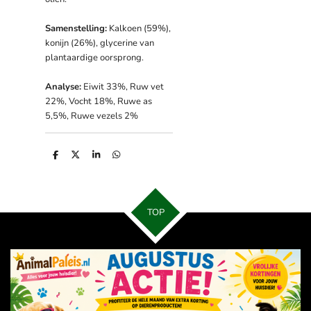
Samenstelling:
Kalkoen (59%),
konijn (26%), glycerine van
plantaardige oorsprong.
Analyse:
Eiwit 33%, Ruw vet
22%, Vocht 18%, Ruwe as
5,5%, Ruwe vezels 2%
D
D
S
D
e
e
h
e
l
e
a
l
e
l
r
e
n
e
n
TOP