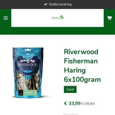
Snelle levering
Ga
direct
naar
de
hoofdinhoud
Riverwood
Fisherman
Haring
6x100gram
Sale!
€ 33,99
€ 35,94