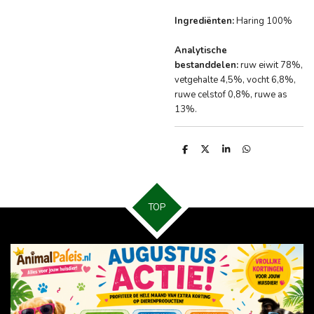
Ingrediënten:
Haring 100%
Analytische
bestanddelen:
ruw eiwit 78%,
vetgehalte 4,5%, vocht 6,8%,
ruwe celstof 0,8%, ruwe as
13%.
D
D
S
D
e
e
h
e
l
e
a
l
e
l
r
e
n
e
n
TOP