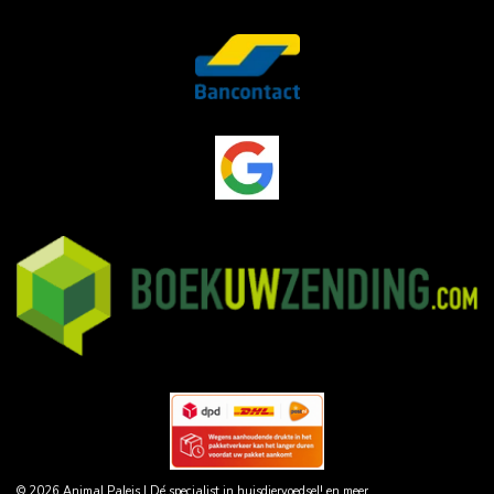
© 2026 Animal Paleis | Dé specialist in huisdiervoedsel! en meer....