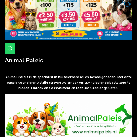
W
h
a
Animal Paleis
t
s
A
p
Animal Paleis is dé specialist in huisdiervoedsel en benodigdheden. Met onze
p
passie voor dierenwelzijn streven we ernaar om uw huisdier de beste zorg te
bieden. Ontdek ons assortiment en laat uw huisdier genieten!