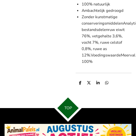
100% natuurlijk
Ambachtelijk gedroogd
Zonder kunstmatige
conserveringsmiddelenAnalyti
bestandsdelenruw eiwit
76%, vetgehalte 3,6%,
vocht 7%, ruwe celstof
0,8%, ruwe as
12%.VoedingswaardeMeerval
100%
D
D
S
D
e
e
h
e
l
e
a
l
e
l
r
e
n
e
n
TOP