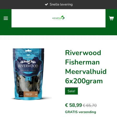
Snelle levering
Ga
direct
naar
de
hoofdinhoud
Riverwood
Fisherman
Meervalhuid
6x200gram
Sale!
€ 58,99
€ 65,70
GRATIS verzending