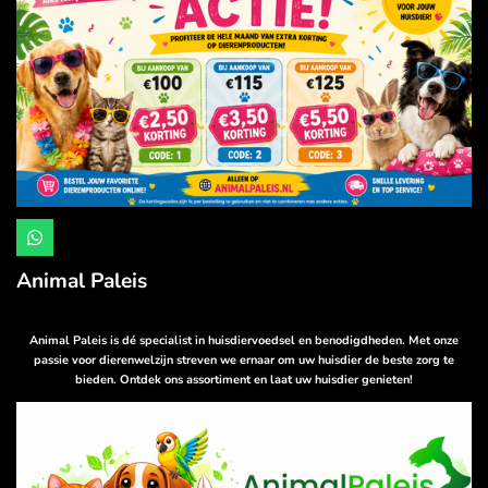
W
h
a
Animal Paleis
t
s
A
p
Animal Paleis is dé specialist in huisdiervoedsel en benodigdheden. Met onze
p
passie voor dierenwelzijn streven we ernaar om uw huisdier de beste zorg te
bieden. Ontdek ons assortiment en laat uw huisdier genieten!